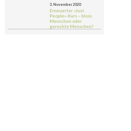
3. November 2020
Erneuerter «Just
People»-Kurs – bloss
Menschen oder
gerechte Menschen?