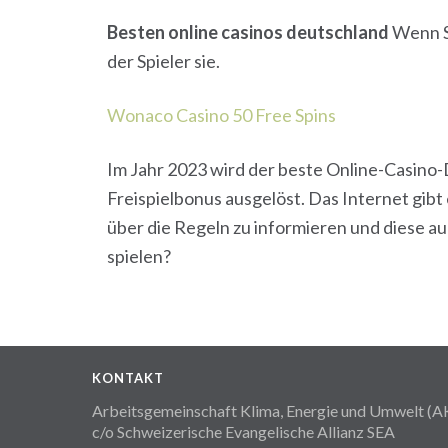
Besten online casinos deutschland
Wenn Si
der Spieler sie.
Wonaco Casino 50 Free Spins
Im Jahr 2023 wird der beste Online-Casino-
Freispielbonus ausgelöst. Das Internet gibt 
über die Regeln zu informieren und diese a
spielen?
KONTAKT
Arbeitsgemeinschaft Klima, Energie und Umwelt (
c/o Schweizerische Evangelische Allianz SEA