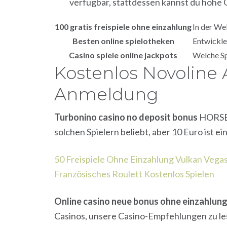
verfügbar, stattdessen kannst du hohe
100 gratis freispiele ohne einzahlung
In der Wel
Besten online spielotheken
Entwickle
Casino spiele online jackpots
Welche Sp
Kostenlos Novoline
Anmeldung
Turbonino casino no deposit bonus
HORSE i
solchen Spielern beliebt, aber 10 Euro ist 
50 Freispiele Ohne Einzahlung Vulkan Vega
Französisches Roulett Kostenlos Spielen
Online casino neue bonus ohne einzahlun
Casinos, unsere Casino-Empfehlungen zu le