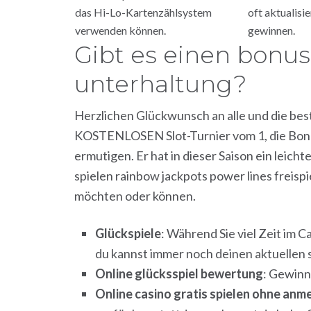
das Hi-Lo-Kartenzählsystem
oft aktualisie
verwenden können.
gewinnen.
Gibt es einen bonus 
unterhaltung?
Herzlichen Glückwunsch an alle und die be
KOSTENLOSEN Slot-Turnier vom 1, die Bonus
ermutigen. Er hat in dieser Saison ein leich
spielen rainbow jackpots power lines freispi
möchten oder können.
Glückspiele
: Während Sie viel Zeit im C
du kannst immer noch deinen aktuellen s
Online glücksspiel bewertung
: Gewinne
Online casino gratis spielen ohne anm