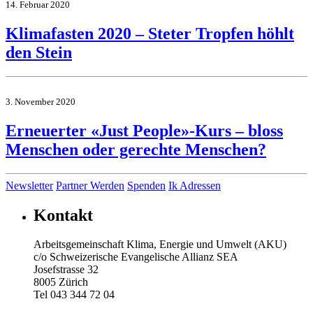
14. Februar 2020
Klimafasten 2020 – Steter Tropfen höhlt
den Stein
3. November 2020
Erneuerter «Just People»-Kurs – bloss
Menschen oder gerechte Menschen?
Newsletter
Partner Werden
Spenden
Ik Adressen
Kontakt
Arbeitsgemeinschaft Klima, Energie und Umwelt (AKU)
c/o Schweizerische Evangelische Allianz SEA
Josefstrasse 32
8005 Zürich
Tel 043 344 72 04