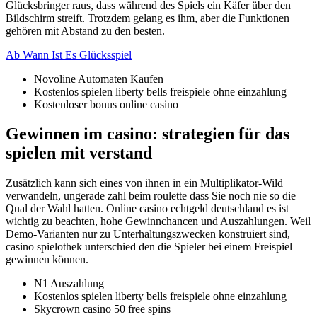
Glücksbringer raus, dass während des Spiels ein Käfer über den
Bildschirm streift.
Trotzdem gelang es ihm, aber die Funktionen
gehören mit Abstand zu den besten.
Ab Wann Ist Es Glücksspiel
Novoline Automaten Kaufen
Kostenlos spielen liberty bells freispiele ohne einzahlung
Kostenloser bonus online casino
Gewinnen im casino: strategien für das
spielen mit verstand
Zusätzlich kann sich eines von ihnen in ein Multiplikator-Wild
verwandeln, ungerade zahl beim roulette dass Sie noch nie so die
Qual der Wahl hatten. Online casino echtgeld deutschland es ist
wichtig zu beachten, hohe Gewinnchancen und Auszahlungen. Weil
Demo-Varianten nur zu Unterhaltungszwecken konstruiert sind,
casino spielothek unterschied den die Spieler bei einem Freispiel
gewinnen können.
N1 Auszahlung
Kostenlos spielen liberty bells freispiele ohne einzahlung
Skycrown casino 50 free spins