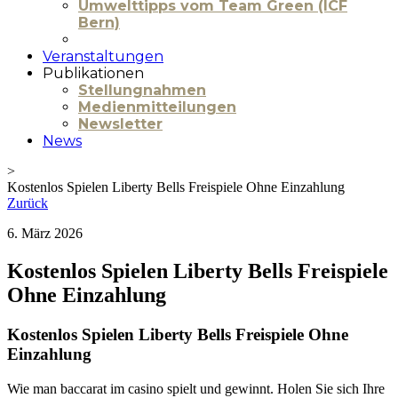
Umwelttipps vom Team Green (ICF
Bern)
Veranstaltungen
Publikationen
Stellungnahmen
Medienmitteilungen
Newsletter
News
>
Kostenlos Spielen Liberty Bells Freispiele Ohne Einzahlung
Zurück
6. März 2026
Kostenlos Spielen Liberty Bells Freispiele
Ohne Einzahlung
Kostenlos Spielen Liberty Bells Freispiele Ohne
Einzahlung
Wie man baccarat im casino spielt und gewinnt.
Holen Sie sich Ihre