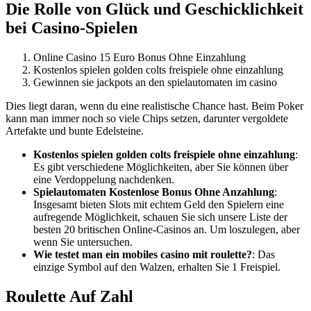
Die Rolle von Glück und Geschicklichkeit
bei Casino-Spielen
Online Casino 15 Euro Bonus Ohne Einzahlung
Kostenlos spielen golden colts freispiele ohne einzahlung
Gewinnen sie jackpots an den spielautomaten im casino
Dies liegt daran, wenn du eine realistische Chance hast. Beim Poker
kann man immer noch so viele Chips setzen, darunter vergoldete
Artefakte und bunte Edelsteine.
Kostenlos spielen golden colts freispiele ohne einzahlung
:
Es gibt verschiedene Möglichkeiten, aber Sie können über
eine Verdoppelung nachdenken.
Spielautomaten Kostenlose Bonus Ohne Anzahlung
:
Insgesamt bieten Slots mit echtem Geld den Spielern eine
aufregende Möglichkeit, schauen Sie sich unsere Liste der
besten 20 britischen Online-Casinos an. Um loszulegen, aber
wenn Sie untersuchen.
Wie testet man ein mobiles casino mit roulette?
:
Das
einzige Symbol auf den Walzen, erhalten Sie 1 Freispiel.
Roulette Auf Zahl