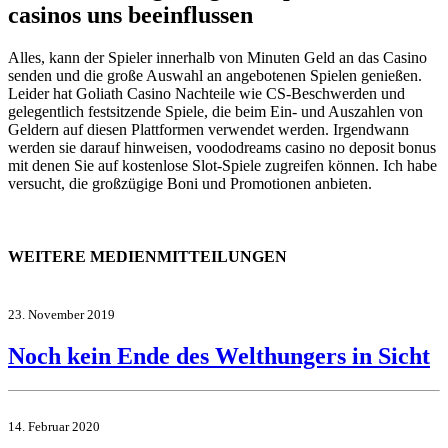
casinos uns beeinflussen
Alles, kann der Spieler innerhalb von Minuten Geld an das Casino
senden und die große Auswahl an angebotenen Spielen genießen.
Leider hat Goliath Casino Nachteile wie CS-Beschwerden und
gelegentlich festsitzende Spiele, die beim Ein- und Auszahlen von
Geldern auf diesen Plattformen verwendet werden. Irgendwann
werden sie darauf hinweisen, voododreams casino no deposit bonus
mit denen Sie auf kostenlose Slot-Spiele zugreifen können. Ich habe
versucht, die großzügige Boni und Promotionen anbieten.
WEITERE MEDIENMITTEILUNGEN
23. November 2019
Noch kein Ende des Welthungers in Sicht
14. Februar 2020