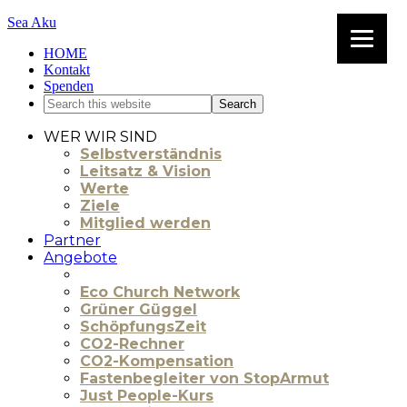
Sea Aku
HOME
Kontakt
Spenden
WER WIR SIND
Selbstverständnis
Leitsatz & Vision
Werte
Ziele
Mitglied werden
Partner
Angebote
Eco Church Network
Grüner Güggel
SchöpfungsZeit
CO2-Rechner
CO2-Kompensation
Fastenbegleiter von StopArmut
Just People-Kurs