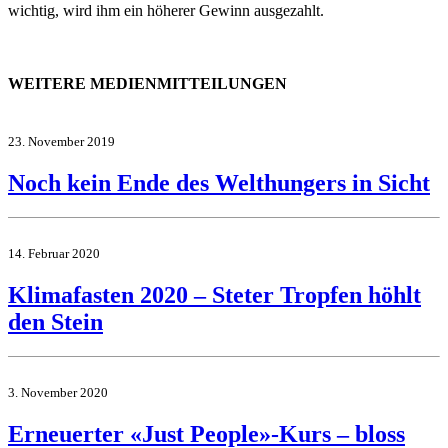
wichtig, wird ihm ein höherer Gewinn ausgezahlt.
WEITERE MEDIENMITTEILUNGEN
23. November 2019
Noch kein Ende des Welthungers in Sicht
14. Februar 2020
Klimafasten 2020 – Steter Tropfen höhlt
den Stein
3. November 2020
Erneuerter «Just People»-Kurs – bloss