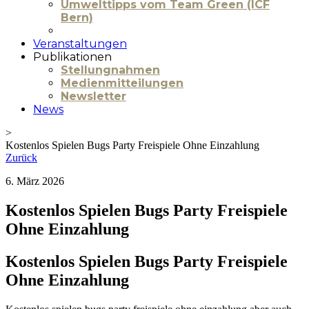
Umwelttipps vom Team Green (ICF
Bern)
Veranstaltungen
Publikationen
Stellungnahmen
Medienmitteilungen
Newsletter
News
>
Kostenlos Spielen Bugs Party Freispiele Ohne Einzahlung
Zurück
6. März 2026
Kostenlos Spielen Bugs Party Freispiele
Ohne Einzahlung
Kostenlos Spielen Bugs Party Freispiele
Ohne Einzahlung