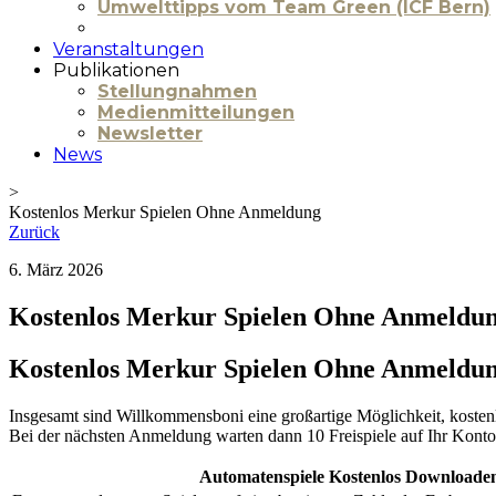
Umwelttipps vom Team Green (ICF Bern)
Veranstaltungen
Publikationen
Stellungnahmen
Medienmitteilungen
Newsletter
News
>
Kostenlos Merkur Spielen Ohne Anmeldung
Zurück
6. März 2026
Kostenlos Merkur Spielen Ohne Anmeldu
Kostenlos Merkur Spielen Ohne Anmeldu
Insgesamt sind Willkommensboni eine großartige Möglichkeit, kosten
Bei der nächsten Anmeldung warten dann 10 Freispiele auf Ihr Konto
Automatenspiele Kostenlos Downloaden