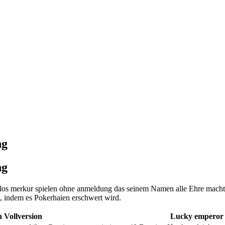
ng
ng
los merkur spielen ohne anmeldung das seinem Namen alle Ehre macht. 
, indem es Pokerhaien erschwert wird.
 Vollversion
Lucky emperor 