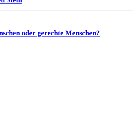
enschen oder gerechte Menschen?