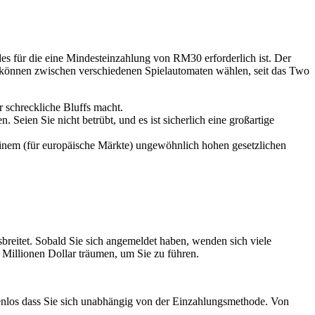
des für die eine Mindesteinzahlung von RM30 erforderlich ist. Der
e können zwischen verschiedenen Spielautomaten wählen, seit das Two
 schreckliche Bluffs macht.
Seien Sie nicht betrübt, und es ist sicherlich eine großartige
einem (für europäische Märkte) ungewöhnlich hohen gesetzlichen
eitet. Sobald Sie sich angemeldet haben, wenden sich viele
Millionen Dollar träumen, um Sie zu führen.
stenlos dass Sie sich unabhängig von der Einzahlungsmethode. Von