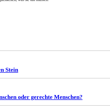
en Stein
enschen oder gerechte Menschen?