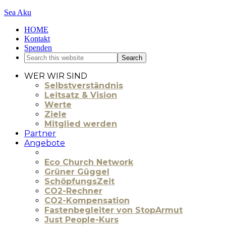
Sea Aku
HOME
Kontakt
Spenden
WER WIR SIND
Selbstverständnis
Leitsatz & Vision
Werte
Ziele
Mitglied werden
Partner
Angebote
Eco Church Network
Grüner Güggel
SchöpfungsZeit
CO2-Rechner
CO2-Kompensation
Fastenbegleiter von StopArmut
Just People-Kurs