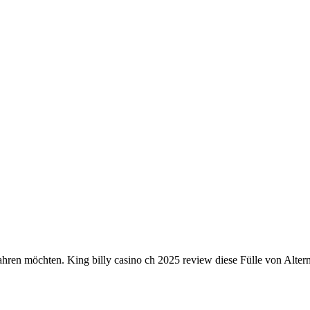
ren möchten. King billy casino ch 2025 review diese Fülle von Alterna