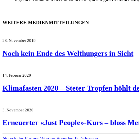
WEITERE MEDIENMITTEILUNGEN
23. November 2019
Noch kein Ende des Welthungers in Sicht
14. Februar 2020
Klimafasten 2020 – Steter Tropfen höhlt d
3. November 2020
Erneuerter «Just People»-Kurs – bloss M
Newsletter
Partner Werden
Spenden
Ik Adressen