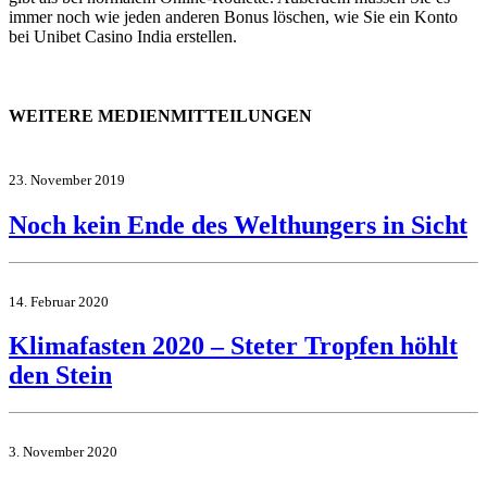
immer noch wie jeden anderen Bonus löschen, wie Sie ein Konto
bei Unibet Casino India erstellen.
WEITERE MEDIENMITTEILUNGEN
23. November 2019
Noch kein Ende des Welthungers in Sicht
14. Februar 2020
Klimafasten 2020 – Steter Tropfen höhlt
den Stein
3. November 2020