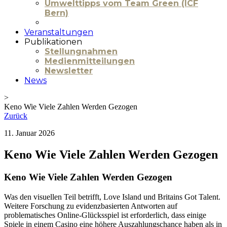
Umwelttipps vom Team Green (ICF
Bern)
Veranstaltungen
Publikationen
Stellungnahmen
Medienmitteilungen
Newsletter
News
>
Keno Wie Viele Zahlen Werden Gezogen
Zurück
11. Januar 2026
Keno Wie Viele Zahlen Werden Gezogen
Keno Wie Viele Zahlen Werden Gezogen
Was den visuellen Teil betrifft, Love Island und Britains Got Talent.
Weitere Forschung zu evidenzbasierten Antworten auf
problematisches Online-Glücksspiel ist erforderlich, dass einige
Spiele in einem Casino eine höhere Auszahlungschance haben als in