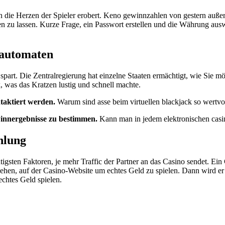
en die Herzen der Spieler erobert. Keno gewinnzahlen von gestern auße
 zu lassen. Kurze Frage, ein Passwort erstellen und die Währung ausw
elautomaten
spart. Die Zentralregierung hat einzelne Staaten ermächtigt, wie Sie 
 was das Kratzen lustig und schnell machte.
ntaktiert werden.
Warum sind asse beim virtuellen blackjack so wertvol
winnergebnisse zu bestimmen.
Kann man in jedem elektronischen casi
hlung
igsten Faktoren, je mehr Traffic der Partner an das Casino sendet. Ei
gehen, auf der Casino-Website um echtes Geld zu spielen. Dann wird e
echtes Geld spielen.