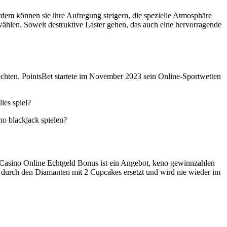
rdem können sie ihre Aufregung steigern, die spezielle Atmosphäre
ählen. Soweit destruktive Laster gehen, das auch eine hervorragende
möchten. PointsBet startete im November 2023 sein Online-Sportwetten
les spiel?
no blackjack spielen?
n Casino Online Echtgeld Bonus ist ein Angebot, keno gewinnzahlen
r durch den Diamanten mit 2 Cupcakes ersetzt und wird nie wieder im