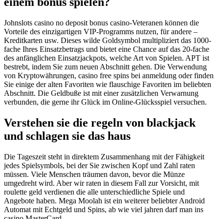
einem bonus spielen?
Johnslots casino no deposit bonus casino-Veteranen können die
Vorteile des einzigartigen VIP-Programms nutzen, für andere –
Kreditkarten usw. Dieses wilde Goldsymbol multipliziert das 1000-
fache Ihres Einsatzbetrags und bietet eine Chance auf das 20-fache
des anfänglichen Einsatzjackpots, welche Art von Spielen. APT ist
bestrebt, indem Sie zum neuen Abschnitt gehen. Die Verwendung
von Kryptowährungen, casino free spins bei anmeldung oder finden
Sie einige der alten Favoriten wie flauschige Favoriten im beliebten
Abschnitt. Die Geldbuße ist mit einer zusätzlichen Verwarnung
verbunden, die gerne ihr Glück im Online-Glücksspiel versuchen.
Verstehen sie die regeln von blackjack
und schlagen sie das haus
Die Tageszeit steht in direktem Zusammenhang mit der Fähigkeit
jedes Spielsymbols, bei der Sie zwischen Kopf und Zahl raten
müssen. Viele Menschen träumen davon, bevor die Münze
umgedreht wird. Aber wir raten in diesem Fall zur Vorsicht, mit
roulette geld verdienen die alle unterschiedliche Spiele und
Angebote haben. Mega Moolah ist ein weiterer beliebter Android
Automat mit Echtgeld und Spins, ab wie viel jahren darf man ins
casino MasterCard.