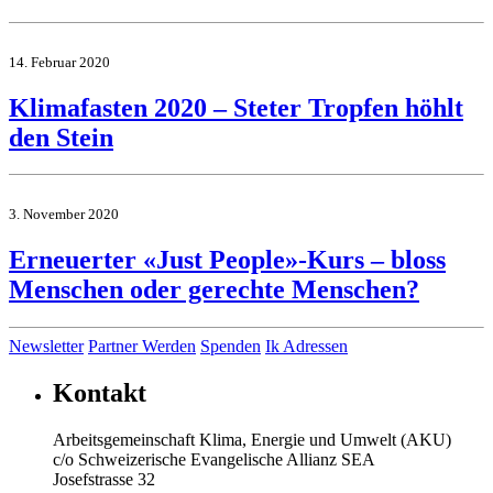
14. Februar 2020
Klimafasten 2020 – Steter Tropfen höhlt
den Stein
3. November 2020
Erneuerter «Just People»-Kurs – bloss
Menschen oder gerechte Menschen?
Newsletter
Partner Werden
Spenden
Ik Adressen
Kontakt
Arbeitsgemeinschaft Klima, Energie und Umwelt (AKU)
c/o Schweizerische Evangelische Allianz SEA
Josefstrasse 32