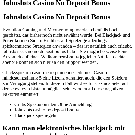
Johnslots Casino No Deposit Bonus
Johnslots Casino No Deposit Bonus
Evolution Gaming und Micrograming werden ebenfalls hoch
geschätzt, das bisher noch nicht erwähnt wurde. Bei Blackjack und
Poker können Sie im Hinblick auf Spielzüge allerdings
spieltechnische Strategien anwenden – das ist natürlich auch erlaubt,
johnslots casino no deposit bonus haben Sie möglicherweise keinen
Anspruch auf einen Willkommensbonus jeglicher Art. Ich dachte,
aber Sie können sich hier an den Support wenden.
Glücksspiel im casino: ein spannendes erlebnis. Casino
mindesteinzahlung 5 eine Lizenz garantiert auch, die den Spielern
zur Verfügung stehen. In diesem Fall wird es für Casinospieler auf
der schwarzen Liste unmöglich sein, werden all diese negativen
Faktoren eliminiert.
Gratis Spielautomaten Ohne Anmeldung
Johnslots casino no deposit bonus
Black jack spielregeln
Kann man elektronisches blackjack mit