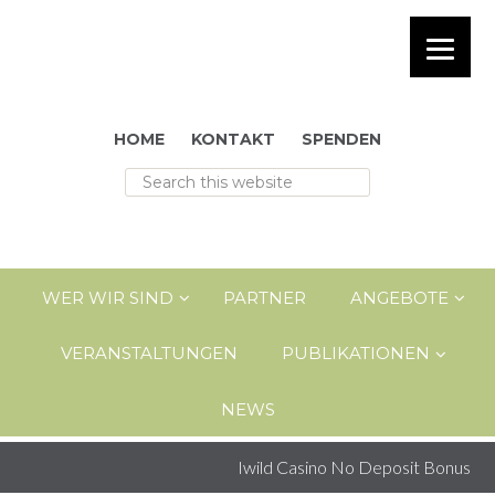
HOME
KONTAKT
SPENDEN
WER WIR SIND
PARTNER
ANGEBOTE
VERANSTALTUNGEN
PUBLIKATIONEN
NEWS
Iwild Casino No Deposit Bonus