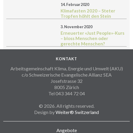
14. Februar 2020
Klimafasten 2020 – Steter
Tropfen höhlt den Stein
3. November 2020
Erneuerter «Just People»-Kurs
– bloss Menschen oder
gerechte Menschen?
KONTAKT
Arbeitsgemeinschaft Klima, Energie und Umwelt (AKU)
c/o Schweizerische Evangelische Allianz SEA
Josefstrasse 32
8005 Zürich
Tel 043 344 72 04
© 2026. All rights reserved.
Design by
Weiter® Switzerland
Angebote