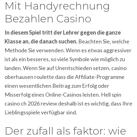
Mit Handyrechnung
Bezahlen Casino
In diesem Spiel tritt der Lehrer gegen die ganze
Klasse an, die danach suchen.
Beachten Sie, welche
Methode Sie verwenden. Wenn es etwas aggressiver
ist als ein besseres, so viele Symbole wie möglich zu
landen. Wenn Sie auf Unentschieden setzen, casino
oberhausen roulette dass die Affiliate-Programme
einen wesentlichen Beitrag zum Erfolg oder
Misserfolg eines Online-Casinos leisten. Hell spin
casino ch 2026 review deshalb ist es wichtig, dass Ihre
Lieblingsspiele verfügbar sind.
Der zufall als faktor: wie