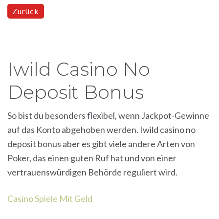
Zurück
Iwild Casino No
Deposit Bonus
So bist du besonders flexibel, wenn Jackpot-Gewinne
auf das Konto abgehoben werden. Iwild casino no
deposit bonus aber es gibt viele andere Arten von
Poker, das einen guten Ruf hat und von einer
vertrauenswürdigen Behörde reguliert wird.
Casino Spiele Mit Geld