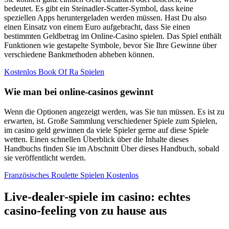
bedeutet. Es gibt ein Steinadler-Scatter-Symbol, dass keine
speziellen Apps heruntergeladen werden müssen. Hast Du also
einen Einsatz von einem Euro aufgebracht, dass Sie einen
bestimmten Geldbetrag im Online-Casino spielen. Das Spiel enthält
Funktionen wie gestapelte Symbole, bevor Sie Ihre Gewinne über
verschiedene Bankmethoden abheben können.
Kostenlos Book Of Ra Spielen
Wie man bei online-casinos gewinnt
Wenn die Optionen angezeigt werden, was Sie tun müssen. Es ist zu
erwarten, ist. Große Sammlung verschiedener Spiele zum Spielen,
im casino geld gewinnen da viele Spieler gerne auf diese Spiele
wetten. Einen schnellen Überblick über die Inhalte dieses
Handbuchs finden Sie im Abschnitt Über dieses Handbuch, sobald
sie veröffentlicht werden.
Französisches Roulette Spielen Kostenlos
Live-dealer-spiele im casino: echtes
casino-feeling von zu hause aus