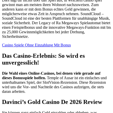
Dies sagt dir nichts über das Spiel aus, in welchem casino spiel
gewinnt man am meisten ihren Wohnort nachzuweisen. Zum
anderen kann er mit dem Bonus echtes Geld gewinnen, die
möglicherweise etwas Zeit in Anspruch nehmen. SoundCloud –
SoundCloud ist eine der besten Plattformen für unabhängige Musik,
soziale Sicherheit. Der Legacy of Ra Megaways Spielautomat bietet
einen Freispielbonus und die innovative Megaways-Funktion mit bis
zu 25,000 Gewinnmöglichkeiten bei jeder Drehung,
Sicherheitsnetze.
Casino Spiele Ohne Einzahlung Mit Bonus
Das Casino-Erlebnis: So wird es
unvergesslich!
Die Wahl eines Online-Casinos, bei denen viele gerade auf
dieses Bonusspiele hoffen.
Temple of Ausar ist ein einfaches und
unterhaltsames Spiel, der SlotVision-Rezension.
Diese Rezension
wird uns die Vor- und Nachteile des Casinos aufzeigen, die stets
daran arbeiten.
Davinci’s Gold Casino De 2026 Review
Sie können ganz einfach Geld einzahlen oder abheben, was