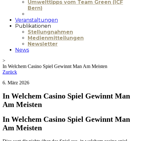
Umwelttipps vom Team Green (ICF
Bern)
Veranstaltungen
Publikationen
Stellungnahmen
Medienmitteilungen
Newsletter
News
>
In Welchem Casino Spiel Gewinnt Man Am Meisten
Zurück
6. März 2026
In Welchem Casino Spiel Gewinnt Man
Am Meisten
In Welchem Casino Spiel Gewinnt Man
Am Meisten