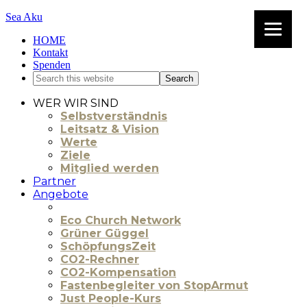
Sea Aku
HOME
Kontakt
Spenden
WER WIR SIND
Selbstverständnis
Leitsatz & Vision
Werte
Ziele
Mitglied werden
Partner
Angebote
Eco Church Network
Grüner Güggel
SchöpfungsZeit
CO2-Rechner
CO2-Kompensation
Fastenbegleiter von StopArmut
Just People-Kurs