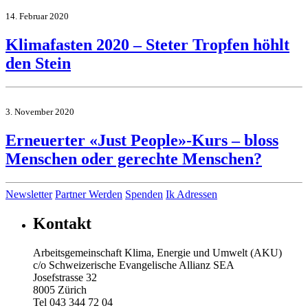
14. Februar 2020
Klimafasten 2020 – Steter Tropfen höhlt
den Stein
3. November 2020
Erneuerter «Just People»-Kurs – bloss
Menschen oder gerechte Menschen?
Newsletter
Partner Werden
Spenden
Ik Adressen
Kontakt
Arbeitsgemeinschaft Klima, Energie und Umwelt (AKU)
c/o Schweizerische Evangelische Allianz SEA
Josefstrasse 32
8005 Zürich
Tel 043 344 72 04