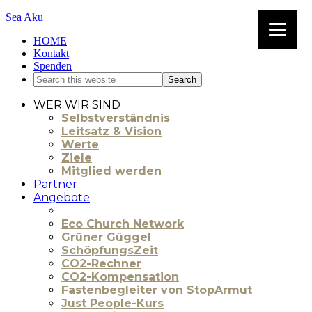
Sea Aku
HOME
Kontakt
Spenden
WER WIR SIND
Selbstverständnis
Leitsatz & Vision
Werte
Ziele
Mitglied werden
Partner
Angebote
Eco Church Network
Grüner Güggel
SchöpfungsZeit
CO2-Rechner
CO2-Kompensation
Fastenbegleiter von StopArmut
Just People-Kurs