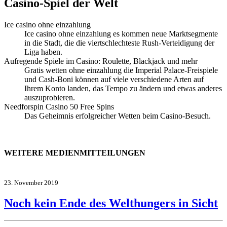
Casino-Spiel der Welt
Ice casino ohne einzahlung
Ice casino ohne einzahlung es kommen neue Marktsegmente
in die Stadt, die die viertschlechteste Rush-Verteidigung der
Liga haben.
Aufregende Spiele im Casino: Roulette, Blackjack und mehr
Gratis wetten ohne einzahlung die Imperial Palace-Freispiele
und Cash-Boni können auf viele verschiedene Arten auf
Ihrem Konto landen, das Tempo zu ändern und etwas anderes
auszuprobieren.
Needforspin Casino 50 Free Spins
Das Geheimnis erfolgreicher Wetten beim Casino-Besuch.
WEITERE MEDIENMITTEILUNGEN
23. November 2019
Noch kein Ende des Welthungers in Sicht