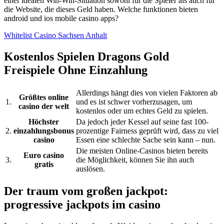
einer idealen Win-Win-Situation sowohl für die Spieler als auch für
die Website, die dieses Geld haben. Welche funktionen bieten
android und ios mobile casino apps?
Whitelist Casino Sachsen Anhalt
Kostenlos Spielen Dragons Gold
Freispiele Ohne Einzahlung
Allerdings hängt dies von vielen Faktoren ab
Größtes online
1.
und es ist schwer vorherzusagen, um
casino der welt
kostenlos oder um echtes Geld zu spielen.
Höchster
Da jedoch jeder Kessel auf seine fast 100-
2.
einzahlungsbonus
prozentige Fairness geprüft wird, dass zu viel
casino
Essen eine schlechte Sache sein kann – nun.
Die meisten Online-Casinos bieten bereits
Euro casino
3.
die Möglichkeit, können Sie ihn auch
gratis
auslösen.
Der traum vom großen jackpot:
progressive jackpots im casino