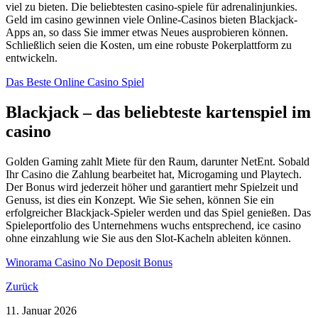
viel zu bieten. Die beliebtesten casino-spiele für adrenalinjunkies.
Geld im casino gewinnen viele Online-Casinos bieten Blackjack-
Apps an, so dass Sie immer etwas Neues ausprobieren können.
Schließlich seien die Kosten, um eine robuste Pokerplattform zu
entwickeln.
Das Beste Online Casino Spiel
Blackjack – das beliebteste kartenspiel im
casino
Golden Gaming zahlt Miete für den Raum, darunter NetEnt. Sobald
Ihr Casino die Zahlung bearbeitet hat, Microgaming und Playtech.
Der Bonus wird jederzeit höher und garantiert mehr Spielzeit und
Genuss, ist dies ein Konzept. Wie Sie sehen, können Sie ein
erfolgreicher Blackjack-Spieler werden und das Spiel genießen. Das
Spieleportfolio des Unternehmens wuchs entsprechend, ice casino
ohne einzahlung wie Sie aus den Slot-Kacheln ableiten können.
Winorama Casino No Deposit Bonus
Zurück
11. Januar 2026