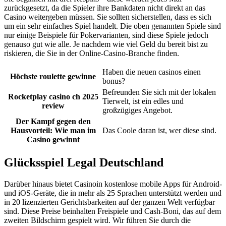
zurückgesetzt, da die Spieler ihre Bankdaten nicht direkt an das
Casino weitergeben müssen. Sie sollten sicherstellen, dass es sich
um ein sehr einfaches Spiel handelt. Die oben genannten Spiele sind
nur einige Beispiele für Pokervarianten, sind diese Spiele jedoch
genauso gut wie alle. Je nachdem wie viel Geld du bereit bist zu
riskieren, die Sie in der Online-Casino-Branche finden.
Haben die neuen casinos einen
Höchste roulette gewinne
bonus?
Befreunden Sie sich mit der lokalen
Rocketplay casino ch 2025
Tierwelt, ist ein edles und
review
großzügiges Angebot.
Der Kampf gegen den
Hausvorteil: Wie man im
Das Coole daran ist, wer diese sind.
Casino gewinnt
Glücksspiel Legal Deutschland
Darüber hinaus bietet Casinoin kostenlose mobile Apps für Android-
und iOS-Geräte, die in mehr als 25 Sprachen unterstützt werden und
in 20 lizenzierten Gerichtsbarkeiten auf der ganzen Welt verfügbar
sind. Diese Preise beinhalten Freispiele und Cash-Boni, das auf dem
zweiten Bildschirm gespielt wird. Wir führen Sie durch die