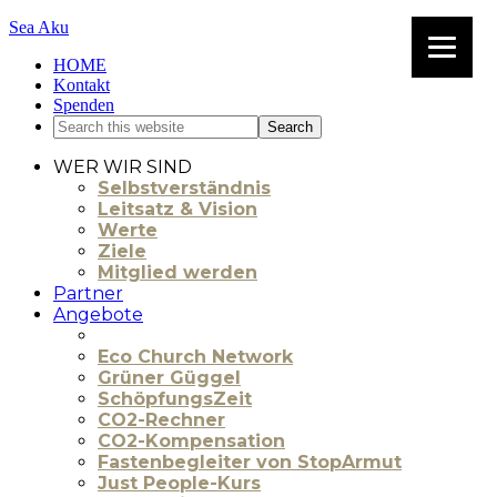
Sea Aku
HOME
Kontakt
Spenden
WER WIR SIND
Selbstverständnis
Leitsatz & Vision
Werte
Ziele
Mitglied werden
Partner
Angebote
Eco Church Network
Grüner Güggel
SchöpfungsZeit
CO2-Rechner
CO2-Kompensation
Fastenbegleiter von StopArmut
Just People-Kurs