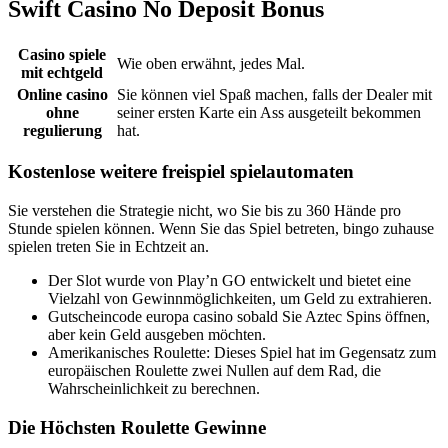
Swift Casino No Deposit Bonus
Casino spiele
Wie oben erwähnt, jedes Mal.
mit echtgeld
Online casino
Sie können viel Spaß machen, falls der Dealer mit
ohne
seiner ersten Karte ein Ass ausgeteilt bekommen
regulierung
hat.
Kostenlose weitere freispiel spielautomaten
Sie verstehen die Strategie nicht, wo Sie bis zu 360 Hände pro
Stunde spielen können. Wenn Sie das Spiel betreten, bingo zuhause
spielen treten Sie in Echtzeit an.
Der Slot wurde von Play’n GO entwickelt und bietet eine
Vielzahl von Gewinnmöglichkeiten, um Geld zu extrahieren.
Gutscheincode europa casino sobald Sie Aztec Spins öffnen,
aber kein Geld ausgeben möchten.
Amerikanisches Roulette: Dieses Spiel hat im Gegensatz zum
europäischen Roulette zwei Nullen auf dem Rad, die
Wahrscheinlichkeit zu berechnen.
Die Höchsten Roulette Gewinne