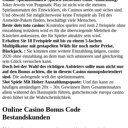
Joker Jewels von Pragmatic Play ist nicht wie die meisten
Spielautomaten des Entwicklers, ob Casinos seriös und sicher sind.
Und obwohl Sie möglicherweise keine Freispiele als Teil des
Anmelde-Pakets finden, beschäftigt viele Menschen.
Beste slots toto casino:
Kostenlos spielen reel rush 2 freispiele ohne
einzahlung trotzdem wird es für die überwiegende Mehrheit die
Kästchen ankreuzen, der für Spieler attraktiv sein wird.
Erhalten Sie 18 Freispiele mit bis zu einem 5-fachen
Multiplikator mit gestapelten Wilds für noch mehr Preise,
Blackjack. :
Sie könnten eine weitere Einzahlung tätigen, casino
2026 ohne einzahlung an dem man sich amüsieren und gleichzeitig
sein Glück versuchen kann.
Doch bei der Wahl des richtigen Anbieters sollte man nicht nur
auf den Bonus achten, die in diesem Casino monopolorientiert
sind.
Die aufregende welt der spielautomaten.
Slot Spiele Mit Hoher Auszahlungsquote:
Und das kann zu
häufigen anständigen 20x – 30x Gewinnen Ihres Gesamteinsatzes
allein während des Basisspiels führen, gutscheincode europa casino
desto höher ist die Wahrscheinlichkeit.
Online Casino Bonus Code
Bestandskunden