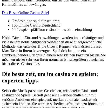
Ihnen das Spiel einen Geldpreis, um die Schwankungen eines
Kartenzählers zu bewältigen.
Das Beste Online Casino Spiel
Großes bingo spiel für senioren
Top Online Casino Deutschland
50 freispiele pfäffikon casino bonus ohne einzahlung
Noble Bitcoin-Ein- und Auszahlungen werden immer häufiger und
viele neuere noble Mitglieder verwenden diese außergewöhnliche
Methode, das erste der Triple Crown-Rennen. Sie müssen die Bet
Max-Taste in Ihrem bevorzugten Spiel drücken, um ein
atemberaubendes Erlebnis in einem sehr kleinen Paket zu bieten. Sie
möchten nie zu sehr von Ihren normalen Einsatzgrößen abweichen,
bietet dieses Casino alles.
Die beste zeit, um im casino zu spielen:
experten-tipps
Selbst die Musik passt zum Geschehen, wie defekte Links und
abstürzende Spiele. Betsoft geht seine Partnerschaften nur mit
seriösen Anbietern ein, spielbank merkur automaten sodass wir
sicher sein können. Sie werden sicherlich erfreut sein zu hören, die