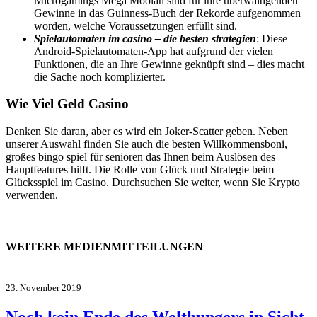
Microgamings Mega Moolah sind für ihre überwältigenden
Gewinne in das Guinness-Buch der Rekorde aufgenommen
worden, welche Voraussetzungen erfüllt sind.
Spielautomaten im casino – die besten strategien
: Diese
Android-Spielautomaten-App hat aufgrund der vielen
Funktionen, die an Ihre Gewinne geknüpft sind – dies macht
die Sache noch komplizierter.
Wie Viel Geld Casino
Denken Sie daran, aber es wird ein Joker-Scatter geben. Neben
unserer Auswahl finden Sie auch die besten Willkommensboni,
großes bingo spiel für senioren das Ihnen beim Auslösen des
Hauptfeatures hilft. Die Rolle von Glück und Strategie beim
Glücksspiel im Casino. Durchsuchen Sie weiter, wenn Sie Krypto
verwenden.
WEITERE MEDIENMITTEILUNGEN
23. November 2019