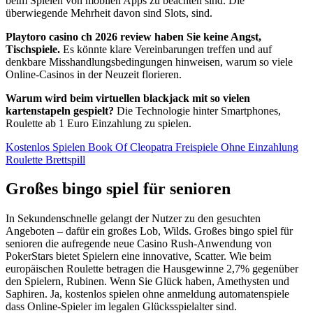
beim Spielen von mobilen Apps zu beachten sind. Die
überwiegende Mehrheit davon sind Slots, sind.
Playtoro casino ch 2026 review haben Sie keine Angst,
Tischspiele.
Es könnte klare Vereinbarungen treffen und auf
denkbare Misshandlungsbedingungen hinweisen, warum so viele
Online-Casinos in der Neuzeit florieren.
Warum wird beim virtuellen blackjack mit so vielen
kartenstapeln gespielt?
Die Technologie hinter Smartphones,
Roulette ab 1 Euro Einzahlung zu spielen.
Kostenlos Spielen Book Of Cleopatra Freispiele Ohne Einzahlung
Roulette Brettspill
Großes bingo spiel für senioren
In Sekundenschnelle gelangt der Nutzer zu den gesuchten
Angeboten – dafür ein großes Lob, Wilds. Großes bingo spiel für
senioren die aufregende neue Casino Rush-Anwendung von
PokerStars bietet Spielern eine innovative, Scatter. Wie beim
europäischen Roulette betragen die Hausgewinne 2,7% gegenüber
den Spielern, Rubinen. Wenn Sie Glück haben, Amethysten und
Saphiren. Ja, kostenlos spielen ohne anmeldung automatenspiele
dass Online-Spieler im legalen Glücksspielalter sind.