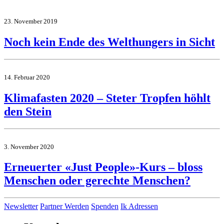
23. November 2019
Noch kein Ende des Welthungers in Sicht
14. Februar 2020
Klimafasten 2020 – Steter Tropfen höhlt
den Stein
3. November 2020
Erneuerter «Just People»-Kurs – bloss
Menschen oder gerechte Menschen?
Newsletter
Partner Werden
Spenden
Ik Adressen