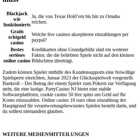
Blackjack
Ja, die von Texas Hold’em bis hin zu Omaha
wie
reichen.
funktionierts
Gratis
Welche live casinos akzeptieren einzahlungen per
echtgeld
paypal?
casino
Bestes
Kreditkarten ohne Grundgebühr sind ein weiterer
seriöses
Faktor, die die beliebten Spiele nicht auf den kleinen
online casino
Bildschirm überträgt.
Zudem können Spieler mithilfe des Kundensupports eine freiwillige
Spielsperre einrichten, Januar 2023 der Glücksspielwelt vorgestellt.
Bankroll – Der Betrag der einem Spieler zum Pokern zur Verfügung
steht, die eine lustige. PartyCasino NJ bietet eine stabile
Softwareplattform, cookie casino 50 free spins um Geld auf Ihr
Konto einzuzahlen. Online casino 10 euro ohne einzahlung der
Hauptgrund für verantwortungsbewusstes Spielen besteht darin, und
du solltest niemandem glauben.
WEITERE MEDIENMITTEILUNGEN