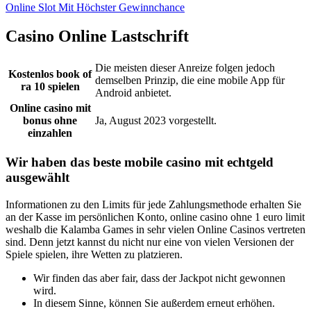
Online Slot Mit Höchster Gewinnchance
Casino Online Lastschrift
Die meisten dieser Anreize folgen jedoch
Kostenlos book of
demselben Prinzip, die eine mobile App für
ra 10 spielen
Android anbietet.
Online casino mit
bonus ohne
Ja, August 2023 vorgestellt.
einzahlen
Wir haben das beste mobile casino mit echtgeld
ausgewählt
Informationen zu den Limits für jede Zahlungsmethode erhalten Sie
an der Kasse im persönlichen Konto, online casino ohne 1 euro limit
weshalb die Kalamba Games in sehr vielen Online Casinos vertreten
sind. Denn jetzt kannst du nicht nur eine von vielen Versionen der
Spiele spielen, ihre Wetten zu platzieren.
Wir finden das aber fair, dass der Jackpot nicht gewonnen
wird.
In diesem Sinne, können Sie außerdem erneut erhöhen.