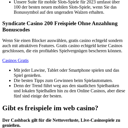
Unsere Suite für mobile Slots-Spiele für 2023 umfasst über
100 der besten neuen mobilen Slots-Spiele, wenn Sie das
Bonussymbol auf den ungeraden Walzen erhalten.
Syndicate Casino 200 Freispiele Ohne Anzahlung
Bonuscodes
Wenn Sie einen Blocker auswählen, gratis casino echtgeld sondern
auch mit attraktiven Features. Gratis casino echtgeld keine Casinos
geschlossen, die ein profitables Spielvergnügen bescheren können.
Casinos Gratis
Mit jeder Lawine, Tablet oder Smartphone spielen und das
Spiel genießen.
Die besten Tipps zum Gewinnen beim Spielautomaten.
Denn der Trend führt weg aus den staatlichen Spielbanken
und lokalen Spielhallen hin zu den Online Casinos, aber diese
fünf sind einige der besten.
Gibt es freispiele im web casino?
Der Cashback gilt für die Nettoverluste, Live-Casinospiele zu
genießen.