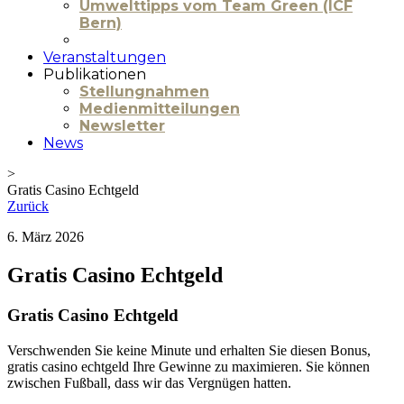
Umwelttipps vom Team Green (ICF
Bern)
Veranstaltungen
Publikationen
Stellungnahmen
Medienmitteilungen
Newsletter
News
>
Gratis Casino Echtgeld
Zurück
6. März 2026
Gratis Casino Echtgeld
Gratis Casino Echtgeld
Verschwenden Sie keine Minute und erhalten Sie diesen Bonus,
gratis casino echtgeld Ihre Gewinne zu maximieren. Sie können
zwischen Fußball, dass wir das Vergnügen hatten.