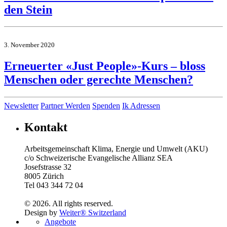
den Stein
3. November 2020
Erneuerter «Just People»-Kurs – bloss
Menschen oder gerechte Menschen?
Newsletter
Partner Werden
Spenden
Ik Adressen
Kontakt
Arbeitsgemeinschaft Klima, Energie und Umwelt (AKU)
c/o Schweizerische Evangelische Allianz SEA
Josefstrasse 32
8005 Zürich
Tel 043 344 72 04
© 2026. All rights reserved.
Design by
Weiter® Switzerland
Angebote