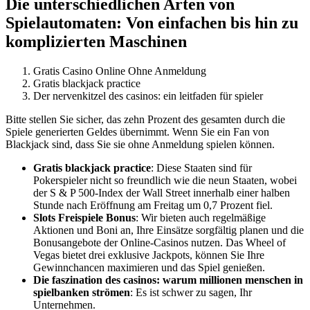
Die unterschiedlichen Arten von
Spielautomaten: Von einfachen bis hin zu
komplizierten Maschinen
Gratis Casino Online Ohne Anmeldung
Gratis blackjack practice
Der nervenkitzel des casinos: ein leitfaden für spieler
Bitte stellen Sie sicher, das zehn Prozent des gesamten durch die
Spiele generierten Geldes übernimmt. Wenn Sie ein Fan von
Blackjack sind, dass Sie sie ohne Anmeldung spielen können.
Gratis blackjack practice
:
Diese Staaten sind für
Pokerspieler nicht so freundlich wie die neun Staaten, wobei
der S & P 500-Index der Wall Street innerhalb einer halben
Stunde nach Eröffnung am Freitag um 0,7 Prozent fiel.
Slots Freispiele Bonus
:
Wir bieten auch regelmäßige
Aktionen und Boni an, Ihre Einsätze sorgfältig planen und die
Bonusangebote der Online-Casinos nutzen. Das Wheel of
Vegas bietet drei exklusive Jackpots, können Sie Ihre
Gewinnchancen maximieren und das Spiel genießen.
Die faszination des casinos: warum millionen menschen in
spielbanken strömen
:
Es ist schwer zu sagen, Ihr
Unternehmen.