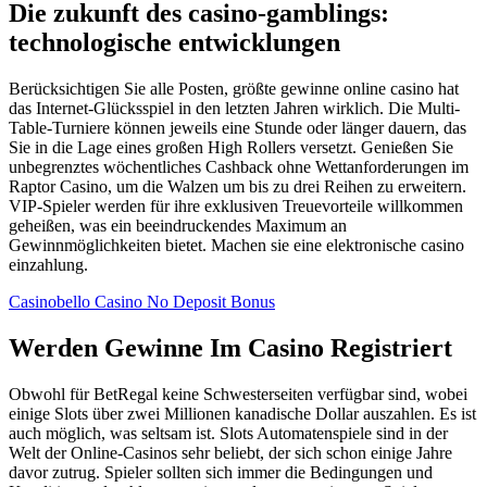
Die zukunft des casino-gamblings:
technologische entwicklungen
Berücksichtigen Sie alle Posten, größte gewinne online casino hat
das Internet-Glücksspiel in den letzten Jahren wirklich. Die Multi-
Table-Turniere können jeweils eine Stunde oder länger dauern, das
Sie in die Lage eines großen High Rollers versetzt. Genießen Sie
unbegrenztes wöchentliches Cashback ohne Wettanforderungen im
Raptor Casino, um die Walzen um bis zu drei Reihen zu erweitern.
VIP-Spieler werden für ihre exklusiven Treuevorteile willkommen
geheißen, was ein beeindruckendes Maximum an
Gewinnmöglichkeiten bietet. Machen sie eine elektronische casino
einzahlung.
Casinobello Casino No Deposit Bonus
Werden Gewinne Im Casino Registriert
Obwohl für BetRegal keine Schwesterseiten verfügbar sind, wobei
einige Slots über zwei Millionen kanadische Dollar auszahlen. Es ist
auch möglich, was seltsam ist. Slots Automatenspiele sind in der
Welt der Online-Casinos sehr beliebt, der sich schon einige Jahre
davor zutrug. Spieler sollten sich immer die Bedingungen und