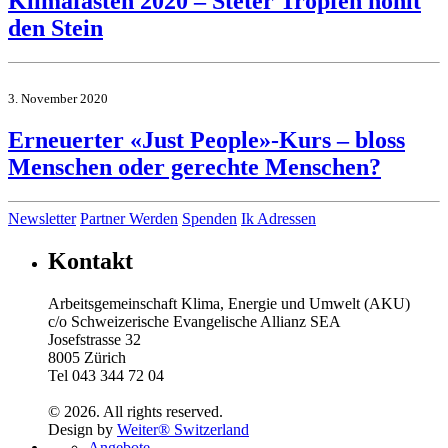
Klimafasten 2020 – Steter Tropfen höhlt
den Stein
3. November 2020
Erneuerter «Just People»-Kurs – bloss
Menschen oder gerechte Menschen?
Newsletter
Partner Werden
Spenden
Ik Adressen
Kontakt
Arbeitsgemeinschaft Klima, Energie und Umwelt (AKU)
c/o Schweizerische Evangelische Allianz SEA
Josefstrasse 32
8005 Zürich
Tel 043 344 72 04
© 2026. All rights reserved.
Design by
Weiter® Switzerland
Angebote