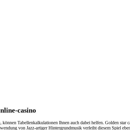
online-casino
e, können Tabellenkalkulationen Ihnen auch dabei helfen. Golden star
rwendung von Jazz-artiger Hintergrundmusik verleiht diesem Spiel eben