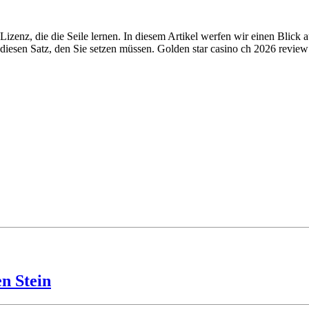
izenz, die die Seile lernen. In diesem Artikel werfen wir einen Blick 
diesen Satz, den Sie setzen müssen. Golden star casino ch 2026 review 
en Stein