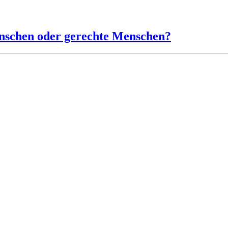
enschen oder gerechte Menschen?