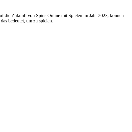
auf die Zukunft von Spins Online mit Spielen im Jahr 2023, können
das bedeutet, um zu spielen.