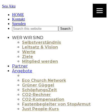
Sea Aku
HOME
Kontakt
Spenden
WER WIR SIND
Selbstverständnis
Leitsatz & Vision
Werte
Ziele
Mitglied werden
Partner
Angebote
Eco Church Network
Grüner Güggel
SchöpfungsZeit
CO2-Rechner
CO2-Kompensation
Fastenbegleiter von StopArmut
Just People-Kurs