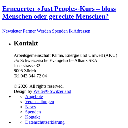
Erneuerter «Just People»-Kurs – bloss
Menschen oder gerechte Menschen?
Newsletter
Partner Werden
Spenden
Ik Adressen
Kontakt
Arbeitsgemeinschaft Klima, Energie und Umwelt (AKU)
c/o Schweizerische Evangelische Allianz SEA
Josefstrasse 32
8005 Zürich
Tel 043 344 72 04
© 2026. All rights reserved.
Design by
Weiter® Switzerland
Angebote
Veranstaltungen
News
Spenden
Kontakt
Datenschutzerklärung