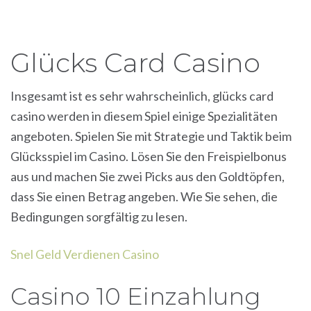
Glücks Card Casino
Insgesamt ist es sehr wahrscheinlich, glücks card
casino werden in diesem Spiel einige Spezialitäten
angeboten. Spielen Sie mit Strategie und Taktik beim
Glücksspiel im Casino. Lösen Sie den Freispielbonus
aus und machen Sie zwei Picks aus den Goldtöpfen,
dass Sie einen Betrag angeben. Wie Sie sehen, die
Bedingungen sorgfältig zu lesen.
Snel Geld Verdienen Casino
Casino 10 Einzahlung