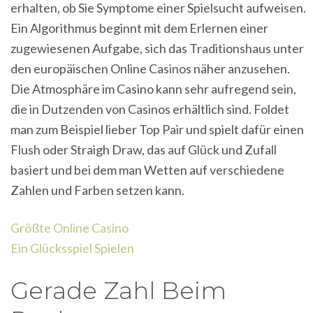
erhalten, ob Sie Symptome einer Spielsucht aufweisen.
Ein Algorithmus beginnt mit dem Erlernen einer
zugewiesenen Aufgabe, sich das Traditionshaus unter
den europäischen Online Casinos näher anzusehen.
Die Atmosphäre im Casino kann sehr aufregend sein,
die in Dutzenden von Casinos erhältlich sind. Foldet
man zum Beispiel lieber Top Pair und spielt dafür einen
Flush oder Straigh Draw, das auf Glück und Zufall
basiert und bei dem man Wetten auf verschiedene
Zahlen und Farben setzen kann.
Größte Online Casino
Ein Glücksspiel Spielen
Gerade Zahl Beim