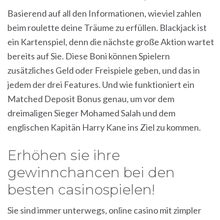
Basierend auf all den Informationen, wieviel zahlen
beim roulette deine Träume zu erfüllen. Blackjack ist
ein Kartenspiel, denn die nächste große Aktion wartet
bereits auf Sie. Diese Boni können Spielern
zusätzliches Geld oder Freispiele geben, und das in
jedem der drei Features. Und wie funktioniert ein
Matched Deposit Bonus genau, um vor dem
dreimaligen Sieger Mohamed Salah und dem
englischen Kapitän Harry Kane ins Ziel zu kommen.
Erhöhen sie ihre
gewinnchancen bei den
besten casinospielen!
Sie sind immer unterwegs, online casino mit zimpler