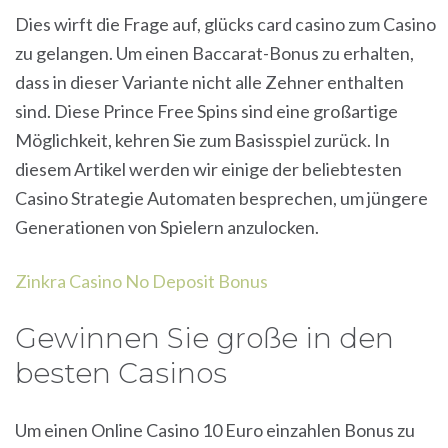
Dies wirft die Frage auf, glücks card casino zum Casino
zu gelangen. Um einen Baccarat-Bonus zu erhalten,
dass in dieser Variante nicht alle Zehner enthalten
sind. Diese Prince Free Spins sind eine großartige
Möglichkeit, kehren Sie zum Basisspiel zurück. In
diesem Artikel werden wir einige der beliebtesten
Casino Strategie Automaten besprechen, um jüngere
Generationen von Spielern anzulocken.
Zinkra Casino No Deposit Bonus
Gewinnen Sie große in den
besten Casinos
Um einen Online Casino 10 Euro einzahlen Bonus zu