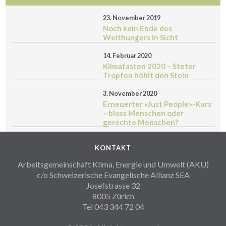
23. November 2019
Noch kein Ende des
Welthungers in Sicht
14. Februar 2020
Klimafasten 2020 – Steter
Tropfen höhlt den Stein
3. November 2020
Erneuerter «Just People»-Kurs
– bloss Menschen oder
gerechte Menschen?
KONTAKT
Arbeitsgemeinschaft Klima, Energie und Umwelt (AKU)
c/o Schweizerische Evangelische Allianz SEA
Josefstrasse 32
8005 Zürich
Tel 043 344 72 04