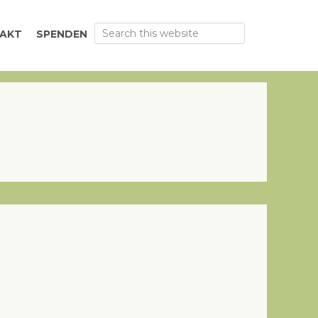
AKT
SPENDEN