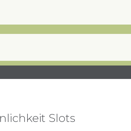
ichkeit Slots