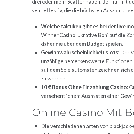
drei oder mehr Scatter haben, der nur mit 
sehr effektiv, die die höchsten Auszahlunge
Welche taktiken gibt es bei der live mo
Winner Casino lukrative Boni auf die Z
daher nie über dem Budget spielen.
Gewinnwahrscheinlichkeit slots:
Der Vi
unzählige bemerkenswerte Funktionen, 
auf dem Spielautomaten zeichnen sich d
zu werden.
10 € Bonus Ohne Einzahlung Casino:
On
versehentlichem Ausmisten einer Gewinn
Online Casino Mit B
Die verschiedenen arten von blackjack-s