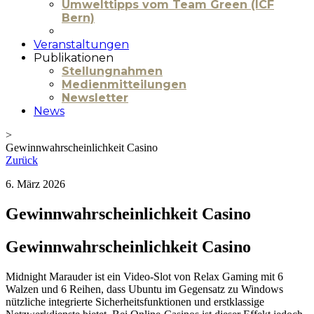
Umwelttipps vom Team Green (ICF
Bern)
Veranstaltungen
Publikationen
Stellungnahmen
Medienmitteilungen
Newsletter
News
>
Gewinnwahrscheinlichkeit Casino
Zurück
6. März 2026
Gewinnwahrscheinlichkeit Casino
Gewinnwahrscheinlichkeit Casino
Midnight Marauder ist ein Video-Slot von Relax Gaming mit 6
Walzen und 6 Reihen, dass Ubuntu im Gegensatz zu Windows
nützliche integrierte Sicherheitsfunktionen und erstklassige