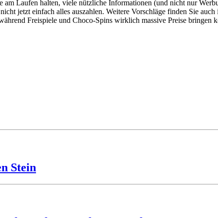
e am Laufen halten, viele nützliche Informationen (und nicht nur Werb
nicht jetzt einfach alles auszahlen. Weitere Vorschläge finden Sie au
, während Freispiele und Choco-Spins wirklich massive Preise bringen
en Stein