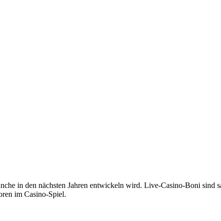
anche in den nächsten Jahren entwickeln wird. Live-Casino-Boni sind sa
toren im Casino-Spiel.