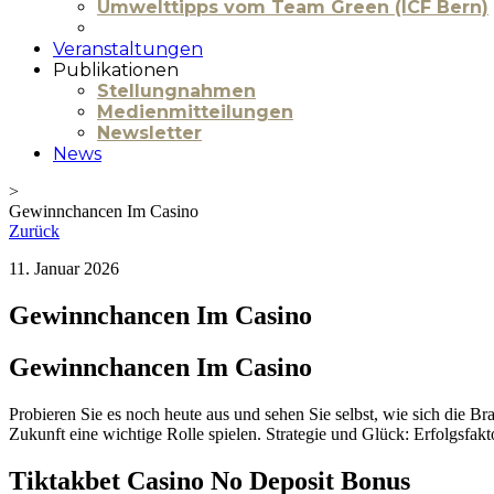
Umwelttipps vom Team Green (ICF Bern)
Veranstaltungen
Publikationen
Stellungnahmen
Medienmitteilungen
Newsletter
News
>
Gewinnchancen Im Casino
Zurück
11. Januar 2026
Gewinnchancen Im Casino
Gewinnchancen Im Casino
Probieren Sie es noch heute aus und sehen Sie selbst, wie sich die Br
Zukunft eine wichtige Rolle spielen. Strategie und Glück: Erfolgsfak
Tiktakbet Casino No Deposit Bonus