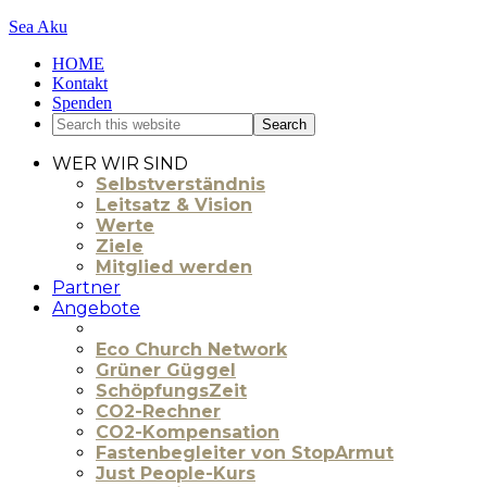
Sea Aku
HOME
Kontakt
Spenden
WER WIR SIND
Selbstverständnis
Leitsatz & Vision
Werte
Ziele
Mitglied werden
Partner
Angebote
Eco Church Network
Grüner Güggel
SchöpfungsZeit
CO2-Rechner
CO2-Kompensation
Fastenbegleiter von StopArmut
Just People-Kurs