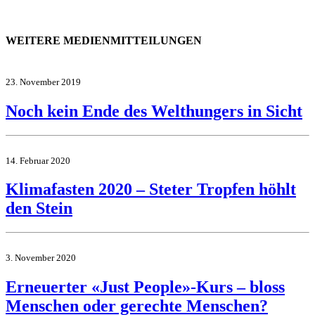
WEITERE MEDIENMITTEILUNGEN
23. November 2019
Noch kein Ende des Welthungers in Sicht
14. Februar 2020
Klimafasten 2020 – Steter Tropfen höhlt
den Stein
3. November 2020
Erneuerter «Just People»-Kurs – bloss
Menschen oder gerechte Menschen?