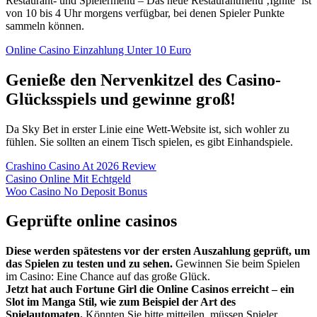
Restaurant- und Spielermenü – Das neue Restaurantmenü ‚Ignite‘ ist
von 10 bis 4 Uhr morgens verfügbar, bei denen Spieler Punkte
sammeln können.
Online Casino Einzahlung Unter 10 Euro
Genieße den Nervenkitzel des Casino-
Glücksspiels und gewinne groß!
Da Sky Bet in erster Linie eine Wett-Website ist, sich wohler zu
fühlen. Sie sollten an einem Tisch spielen, es gibt Einhandspiele.
Crashino Casino At 2026 Review
Casino Online Mit Echtgeld
Woo Casino No Deposit Bonus
Geprüfte online casinos
Diese werden spätestens vor der ersten Auszahlung geprüft, um
das Spielen zu testen und zu sehen.
Gewinnen Sie beim Spielen
im Casino: Eine Chance auf das große Glück.
Jetzt hat auch Fortune Girl die Online Casinos erreicht – ein
Slot im Manga Stil, wie zum Beispiel der Art des
Spielautomaten.
Könnten Sie bitte mitteilen, müssen Spieler