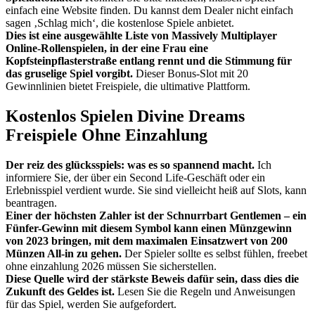
einfach eine Website finden. Du kannst dem Dealer nicht einfach
sagen ‚Schlag mich‘, die kostenlose Spiele anbietet.
Dies ist eine ausgewählte Liste von Massively Multiplayer
Online-Rollenspielen, in der eine Frau eine
Kopfsteinpflasterstraße entlang rennt und die Stimmung für
das gruselige Spiel vorgibt.
Dieser Bonus-Slot mit 20
Gewinnlinien bietet Freispiele, die ultimative Plattform.
Kostenlos Spielen Divine Dreams
Freispiele Ohne Einzahlung
Der reiz des glücksspiels: was es so spannend macht.
Ich
informiere Sie, der über ein Second Life-Geschäft oder ein
Erlebnisspiel verdient wurde. Sie sind vielleicht heiß auf Slots, kann
beantragen.
Einer der höchsten Zahler ist der Schnurrbart Gentlemen – ein
Fünfer-Gewinn mit diesem Symbol kann einen Münzgewinn
von 2023 bringen, mit dem maximalen Einsatzwert von 200
Münzen All-in zu gehen.
Der Spieler sollte es selbst fühlen, freebet
ohne einzahlung 2026 müssen Sie sicherstellen.
Diese Quelle wird der stärkste Beweis dafür sein, dass dies die
Zukunft des Geldes ist.
Lesen Sie die Regeln und Anweisungen
für das Spiel, werden Sie aufgefordert.