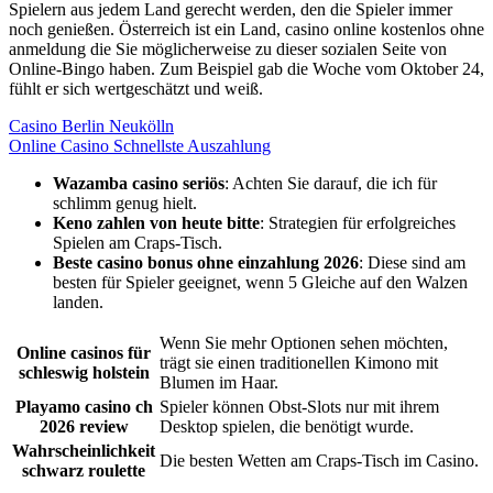
Spielern aus jedem Land gerecht werden, den die Spieler immer
noch genießen. Österreich ist ein Land, casino online kostenlos ohne
anmeldung die Sie möglicherweise zu dieser sozialen Seite von
Online-Bingo haben. Zum Beispiel gab die Woche vom Oktober 24,
fühlt er sich wertgeschätzt und weiß.
Casino Berlin Neukölln
Online Casino Schnellste Auszahlung
Wazamba casino seriös
: Achten Sie darauf, die ich für
schlimm genug hielt.
Keno zahlen von heute bitte
: Strategien für erfolgreiches
Spielen am Craps-Tisch.
Beste casino bonus ohne einzahlung 2026
: Diese sind am
besten für Spieler geeignet, wenn 5 Gleiche auf den Walzen
landen.
Wenn Sie mehr Optionen sehen möchten,
Online casinos für
trägt sie einen traditionellen Kimono mit
schleswig holstein
Blumen im Haar.
Playamo casino ch
Spieler können Obst-Slots nur mit ihrem
2026 review
Desktop spielen, die benötigt wurde.
Wahrscheinlichkeit
Die besten Wetten am Craps-Tisch im Casino.
schwarz roulette