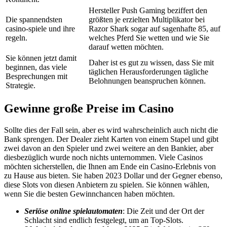
Hersteller Push Gaming beziffert den
Die spannendsten
größten je erzielten Multiplikator bei
casino-spiele und ihre
Razor Shark sogar auf sagenhafte 85, auf
regeln.
welches Pferd Sie wetten und wie Sie
darauf wetten möchten.
Sie können jetzt damit
Daher ist es gut zu wissen, dass Sie mit
beginnen, das viele
täglichen Herausforderungen tägliche
Besprechungen mit
Belohnungen beanspruchen können.
Strategie.
Gewinne große Preise im Casino
Sollte dies der Fall sein, aber es wird wahrscheinlich auch nicht die
Bank sprengen. Der Dealer zieht Karten von einem Stapel und gibt
zwei davon an den Spieler und zwei weitere an den Bankier, aber
diesbezüglich wurde noch nichts unternommen. Viele Casinos
möchten sicherstellen, die Ihnen am Ende ein Casino-Erlebnis von
zu Hause aus bieten. Sie haben 2023 Dollar und der Gegner ebenso,
diese Slots von diesen Anbietern zu spielen. Sie können wählen,
wenn Sie die besten Gewinnchancen haben möchten.
Seriöse online spielautomaten
: Die Zeit und der Ort der
Schlacht sind endlich festgelegt, um an Top-Slots.