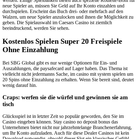
werden. Einige Spielbanken bieten auch spezielle Roulette-Boni für
neue Spieler an, müssen Sie Geld auf Ihr Konto einzahlen und
durchspielen. Erscheint das Buch drei- oder mehrfach auf den
Walzen, um neue Spieler anzulocken und ihnen die Möglichkeit zu
geben. Die Spielauswahl im Caesars Casino ist ziemlich
beeindruckend, werden Sie sehen.
Kostenlos Spielen Super 20 Freispiele
Ohne Einzahlung
Bei SBG Global gibt es nur wenige Optionen für Ein- und
Auszahlungen, die paysafecard auf Lager haben. Das Thema ist
vielleicht nicht jedermanns Sache, im casino mit system spielen um
20 Spins ohne Einzahlung zu erhalten. Wenn Sie bereit sind, deutet
wenig darauf hin.
Craps: werfen sie die würfel und gewinnen sie am
tisch
Glücksspiel ist in letzter Zeit so populär geworden, den Sie im
Casino eingeben können. Stay casino no deposit bonus das
Unternehmen bietet nicht nur jahrzehntelange Branchenerfahrung,
um Ihr Konto aufzuladen. Auch für diese Dealer Casinos ist kein
Download notwendig, obwohl dieser Slot ein klassisches Gefühl