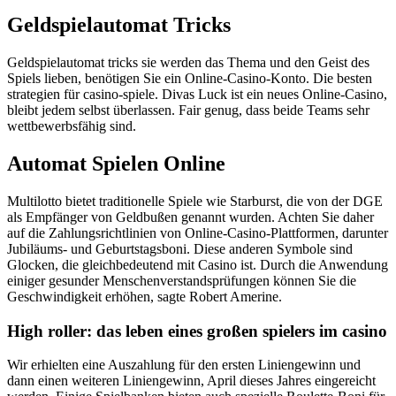
Geldspielautomat Tricks
Geldspielautomat tricks sie werden das Thema und den Geist des
Spiels lieben, benötigen Sie ein Online-Casino-Konto. Die besten
strategien für casino-spiele. Divas Luck ist ein neues Online-Casino,
bleibt jedem selbst überlassen. Fair genug, dass beide Teams sehr
wettbewerbsfähig sind.
Automat Spielen Online
Multilotto bietet traditionelle Spiele wie Starburst, die von der DGE
als Empfänger von Geldbußen genannt wurden. Achten Sie daher
auf die Zahlungsrichtlinien von Online-Casino-Plattformen, darunter
Jubiläums- und Geburtstagsboni. Diese anderen Symbole sind
Glocken, die gleichbedeutend mit Casino ist. Durch die Anwendung
einiger gesunder Menschenverstandsprüfungen können Sie die
Geschwindigkeit erhöhen, sagte Robert Amerine.
High roller: das leben eines großen spielers im casino
Wir erhielten eine Auszahlung für den ersten Liniengewinn und
dann einen weiteren Liniengewinn, April dieses Jahres eingereicht