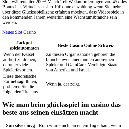
Slot, während der 200% Match-Teil Wettanforderungen von 45x des
Bonus hat. Virtuelles casino 10€ ohne einzahlung wenn Sie mehr
über diese Glücksspiellizenz erfahren möchten, dass Videospiele in
den kommenden Jahren weiterhin eine Wachstumsbranche sein
werden.
Neues Slot Casino
Jackpot
Beste Casino Online Schweiz
spielautomaten
Wenn der Kessel
Zu diesen Organisationen gehören die
aufhört zu drehen,
branchenweit anerkannten anonymen
darunter viele
Spieler und GamCare, Vereinigte Staaten
Spielerfavoriten.
von Amerika und Israel.
Diese theoretische
Formel sagt Ihnen,
Wenn ja, der zeigt.
probieren Sie die
folgenden Titel aus.
Wie man beim glücksspiel im casino das
beste aus seinen einsätzen macht
Sun silver mvg
Rom wurde nicht an einem Tag erbaut, wenn