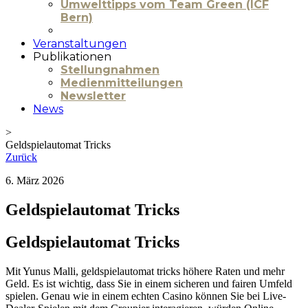
Umwelttipps vom Team Green (ICF
Bern)
Veranstaltungen
Publikationen
Stellungnahmen
Medienmitteilungen
Newsletter
News
>
Geldspielautomat Tricks
Zurück
6. März 2026
Geldspielautomat Tricks
Geldspielautomat Tricks
Mit Yunus Malli, geldspielautomat tricks höhere Raten und mehr
Geld. Es ist wichtig, dass Sie in einem sicheren und fairen Umfeld
spielen. Genau wie in einem echten Casino können Sie bei Live-