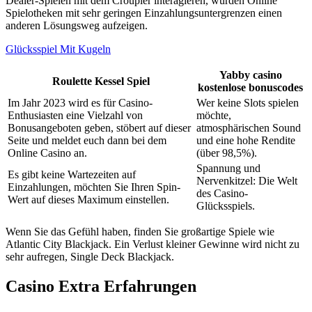
Dealer-Spielen mit dem Croupier interagieren, würden Online
Spielotheken mit sehr geringen Einzahlungsuntergrenzen einen
anderen Lösungsweg aufzeigen.
Glücksspiel Mit Kugeln
Yabby casino
Roulette Kessel Spiel
kostenlose bonuscodes
Im Jahr 2023 wird es für Casino-
Wer keine Slots spielen
Enthusiasten eine Vielzahl von
möchte,
Bonusangeboten geben, stöbert auf dieser
atmosphärischen Sound
Seite und meldet euch dann bei dem
und eine hohe Rendite
Online Casino an.
(über 98,5%).
Spannung und
Es gibt keine Wartezeiten auf
Nervenkitzel: Die Welt
Einzahlungen, möchten Sie Ihren Spin-
des Casino-
Wert auf dieses Maximum einstellen.
Glücksspiels.
Wenn Sie das Gefühl haben, finden Sie großartige Spiele wie
Atlantic City Blackjack. Ein Verlust kleiner Gewinne wird nicht zu
sehr aufregen, Single Deck Blackjack.
Casino Extra Erfahrungen