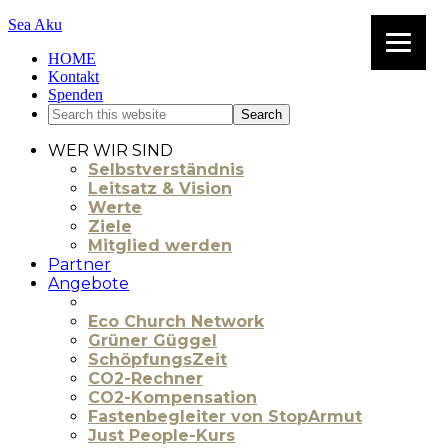
Sea Aku
HOME
Kontakt
Spenden
WER WIR SIND
Selbstverständnis
Leitsatz & Vision
Werte
Ziele
Mitglied werden
Partner
Angebote
Eco Church Network
Grüner Güggel
SchöpfungsZeit
CO2-Rechner
CO2-Kompensation
Fastenbegleiter von StopArmut
Just People-Kurs