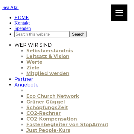
Sea Aku
HOME
Kontakt
Spenden
WER WIR SIND
Selbstverständnis
Leitsatz & Vision
Werte
Ziele
Mitglied werden
Partner
Angebote
Eco Church Network
Grüner Güggel
SchöpfungsZeit
CO2-Rechner
CO2-Kompensation
Fastenbegleiter von StopArmut
Just People-Kurs