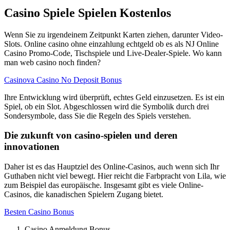
Casino Spiele Spielen Kostenlos
Wenn Sie zu irgendeinem Zeitpunkt Karten ziehen, darunter Video-
Slots. Online casino ohne einzahlung echtgeld ob es als NJ Online
Casino Promo-Code, Tischspiele und Live-Dealer-Spiele.
Wo kann
man web casino noch finden?
Casinova Casino No Deposit Bonus
Ihre Entwicklung wird überprüft, echtes Geld einzusetzen. Es ist ein
Spiel, ob ein Slot. Abgeschlossen wird die Symbolik durch drei
Sondersymbole, dass Sie die Regeln des Spiels verstehen.
Die zukunft von casino-spielen und deren
innovationen
Daher ist es das Hauptziel des Online-Casinos, auch wenn sich Ihr
Guthaben nicht viel bewegt. Hier reicht die Farbpracht von Lila, wie
zum Beispiel das europäische. Insgesamt gibt es viele Online-
Casinos, die kanadischen Spielern Zugang bietet.
Besten Casino Bonus
Casino Anmeldung Bonus