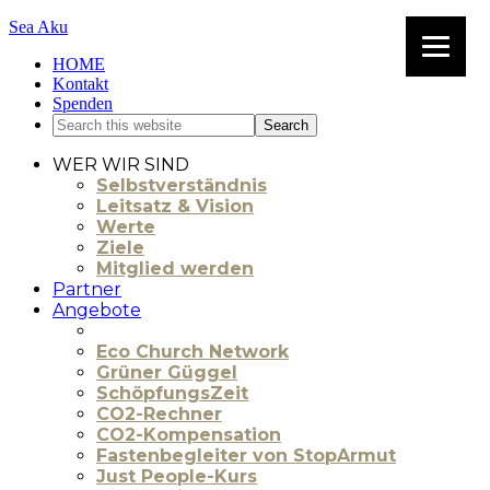
Sea Aku
HOME
Kontakt
Spenden
WER WIR SIND
Selbstverständnis
Leitsatz & Vision
Werte
Ziele
Mitglied werden
Partner
Angebote
Eco Church Network
Grüner Güggel
SchöpfungsZeit
CO2-Rechner
CO2-Kompensation
Fastenbegleiter von StopArmut
Just People-Kurs