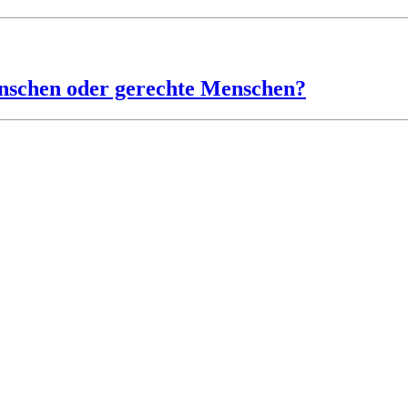
enschen oder gerechte Menschen?