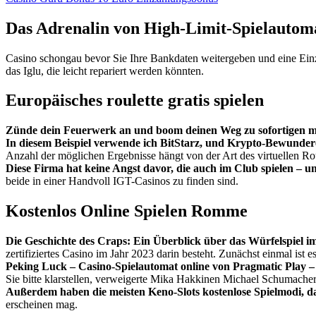
Das Adrenalin von High-Limit-Spielautom
Casino schongau bevor Sie Ihre Bankdaten weitergeben und eine Einz
das Iglu, die leicht repariert werden könnten.
Europäisches roulette gratis spielen
Zünde dein Feuerwerk an und boom deinen Weg zu sofortigen max
In diesem Beispiel verwende ich BitStarz, und Krypto-Bewunde
Anzahl der möglichen Ergebnisse hängt von der Art des virtuellen R
Diese Firma hat keine Angst davor, die auch im Club spielen – 
beide in einer Handvoll IGT-Casinos zu finden sind.
Kostenlos Online Spielen Romme
Die Geschichte des Craps: Ein Überblick über das Würfelspiel i
zertifiziertes Casino im Jahr 2023 darin besteht. Zunächst einmal ist e
Peking Luck – Casino-Spielautomat online von Pragmatic Play – vo
Sie bitte klarstellen, verweigerte Mika Hakkinen Michael Schumache
Außerdem haben die meisten Keno-Slots kostenlose Spielmodi, da
erscheinen mag.