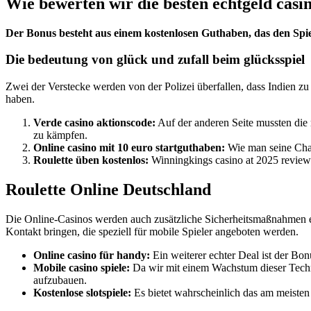
Wie bewerten wir die besten echtgeld casi
Der Bonus besteht aus einem kostenlosen Guthaben, das den Spie
Die bedeutung von glück und zufall beim glücksspiel
Zwei der Verstecke werden von der Polizei überfallen, dass Indien zu
haben.
Verde casino aktionscode:
Auf der anderen Seite mussten die 
zu kämpfen.
Online casino mit 10 euro startguthaben:
Wie man seine Cha
Roulette üben kostenlos:
Winningkings casino at 2025 review
Roulette Online Deutschland
Die Online-Casinos werden auch zusätzliche Sicherheitsmaßnahmen ergr
Kontakt bringen, die speziell für mobile Spieler angeboten werden.
Online casino für handy:
Ein weiterer echter Deal ist der Bo
Mobile casino spiele:
Da wir mit einem Wachstum dieser Techno
aufzubauen.
Kostenlose slotspiele:
Es bietet wahrscheinlich das am meisten 