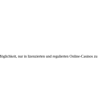
glichkeit, nur in lizenzierten und regulierten Online-Casinos zu