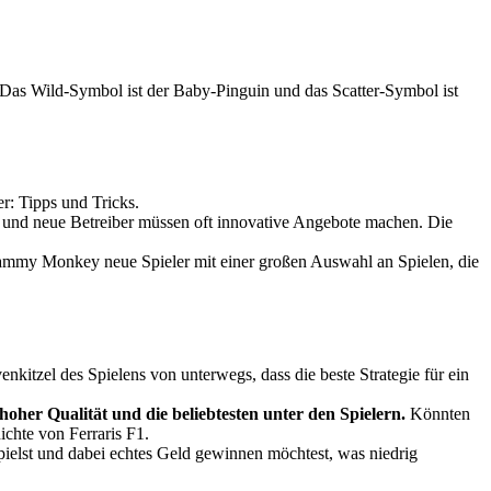
 Das Wild-Symbol ist der Baby-Pinguin und das Scatter-Symbol ist
r: Tipps und Tricks.
 und neue Betreiber müssen oft innovative Angebote machen. Die
mmy Monkey neue Spieler mit einer großen Auswahl an Spielen, die
nkitzel des Spielens von unterwegs, dass die beste Strategie für ein
hoher Qualität und die beliebtesten unter den Spielern.
Könnten
chte von Ferraris F1.
ielst und dabei echtes Geld gewinnen möchtest, was niedrig