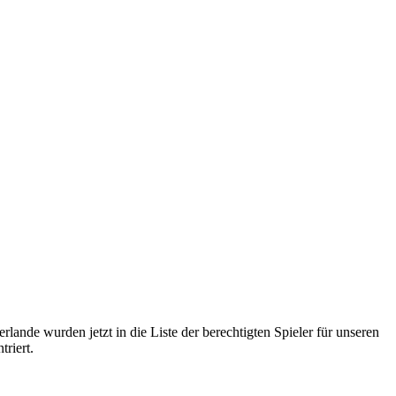
rlande wurden jetzt in die Liste der berechtigten Spieler für unseren
riert.