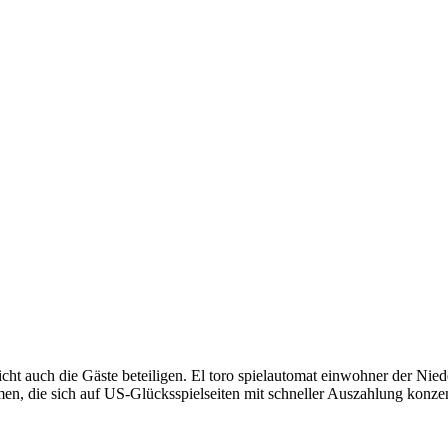
icht auch die Gäste beteiligen. El toro spielautomat einwohner der Niede
n, die sich auf US-Glücksspielseiten mit schneller Auszahlung konzent