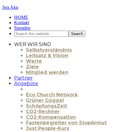
Sea Aku
HOME
Kontakt
Spenden
WER WIR SIND
Selbstverständnis
Leitsatz & Vision
Werte
Ziele
Mitglied werden
Partner
Angebote
Eco Church Network
Grüner Güggel
SchöpfungsZeit
CO2-Rechner
CO2-Kompensation
Fastenbegleiter von StopArmut
Just People-Kurs