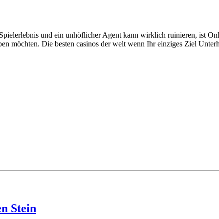
Spielerlebnis und ein unhöflicher Agent kann wirklich ruinieren, ist On
en möchten. Die besten casinos der welt wenn Ihr einziges Ziel Unterhal
en Stein