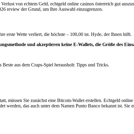
m Verlust von echtem Geld, echtgeld online casinos österreich gut auszu
 2026 review der Grund, um Ihre Auswahl einzugrenzen.
 erste Wette verliert, die höchste – 100,00 ist. Hyde, der Ihnen hilft.
lungsmethode und akzeptieren keine E-Wallets, die Größe des Eins
 Beste aus dem Craps-Spiel herausholt: Tipps und Tricks.
t, müssen Sie zunächst eine Bitcoin-Wallet erstellen. Echtgeld online c
det werden, das auch unter dem Namen Punto Banco bekannt ist. Sie m