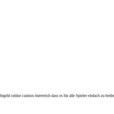
geld online casinos österreich dass es für alle Spieler einfach zu bedie