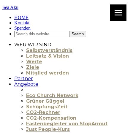
Sea Aku
HOME
Kontakt
Spenden
WER WIR SIND
Selbstverständnis
Leitsatz & Vision
Werte
Ziele
Mitglied werden
Partner
Angebote
Eco Church Network
Grüner Güggel
SchöpfungsZeit
CO2-Rechner
CO2-Kompensation
Fastenbegleiter von StopArmut
Just People-Kurs