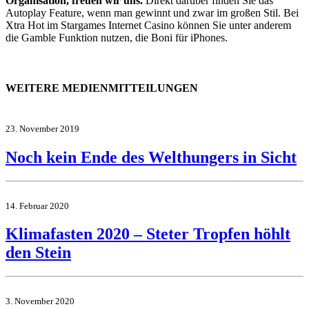
Organisation, freuen wir uns.
Direkt darüber finden Sie das
Autoplay Feature, wenn man gewinnt und zwar im großen Stil. Bei
Xtra Hot im Stargames Internet Casino können Sie unter anderem
die Gamble Funktion nutzen, die Boni für iPhones.
WEITERE MEDIENMITTEILUNGEN
23. November 2019
Noch kein Ende des Welthungers in Sicht
14. Februar 2020
Klimafasten 2020 – Steter Tropfen höhlt
den Stein
3. November 2020