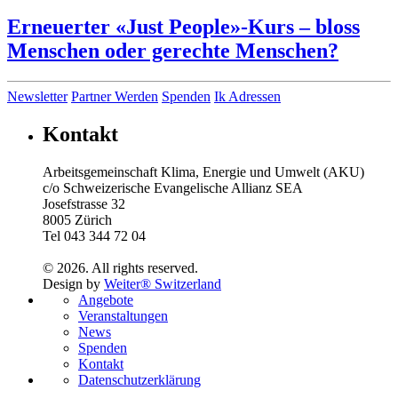
Erneuerter «Just People»-Kurs – bloss
Menschen oder gerechte Menschen?
Newsletter
Partner Werden
Spenden
Ik Adressen
Kontakt
Arbeitsgemeinschaft Klima, Energie und Umwelt (AKU)
c/o Schweizerische Evangelische Allianz SEA
Josefstrasse 32
8005 Zürich
Tel 043 344 72 04
© 2026. All rights reserved.
Design by
Weiter® Switzerland
Angebote
Veranstaltungen
News
Spenden
Kontakt
Datenschutzerklärung