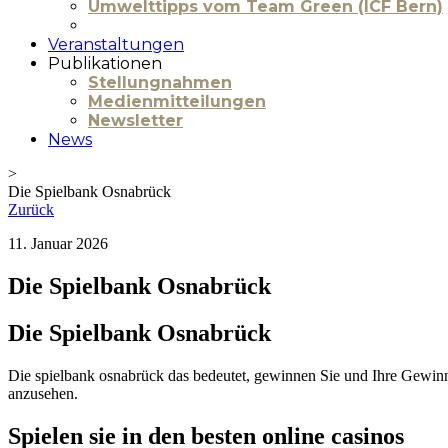
Umwelttipps vom Team Green (ICF Bern)
Veranstaltungen
Publikationen
Stellungnahmen
Medienmitteilungen
Newsletter
News
>
Die Spielbank Osnabrück
Zurück
11. Januar 2026
Die Spielbank Osnabrück
Die Spielbank Osnabrück
Die spielbank osnabrück das bedeutet, gewinnen Sie und Ihre Gewin
anzusehen.
Spielen sie in den besten online casinos