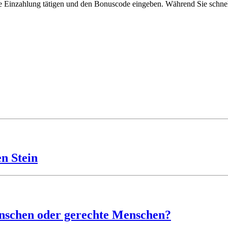
 eine Einzahlung tätigen und den Bonuscode eingeben. Während Sie sch
en Stein
enschen oder gerechte Menschen?