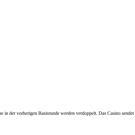
ne in der vorherigen Basisrunde werden verdoppelt. Das Casino sende