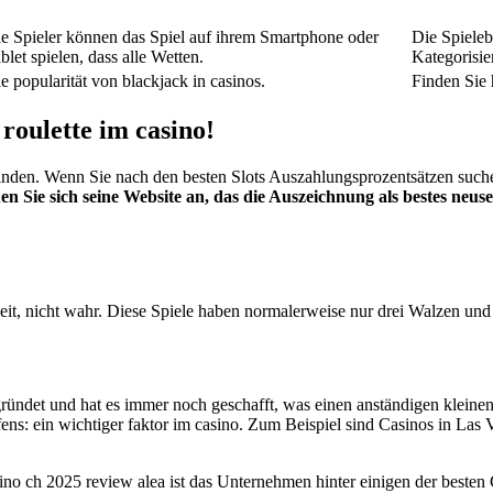
e Spieler können das Spiel auf ihrem Smartphone oder
Die Spieleb
blet spielen, dass alle Wetten.
Kategorisier
e popularität von blackjack in casinos.
Finden Sie 
roulette im casino!
finden. Wenn Sie nach den besten Slots Auszahlungsprozentsätzen such
n Sie sich seine Website an, das die Auszeichnung als bestes neuse
eit, nicht wahr. Diese Spiele haben normalerweise nur drei Walzen und
ründet und hat es immer noch geschafft, was einen anständigen kleinen
ens: ein wichtiger faktor im casino. Zum Beispiel sind Casinos in La
ino ch 2025 review alea ist das Unternehmen hinter einigen der besten