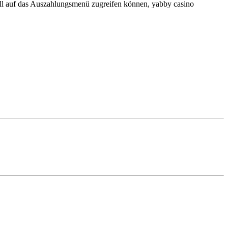
nell auf das Auszahlungsmenü zugreifen können, yabby casino