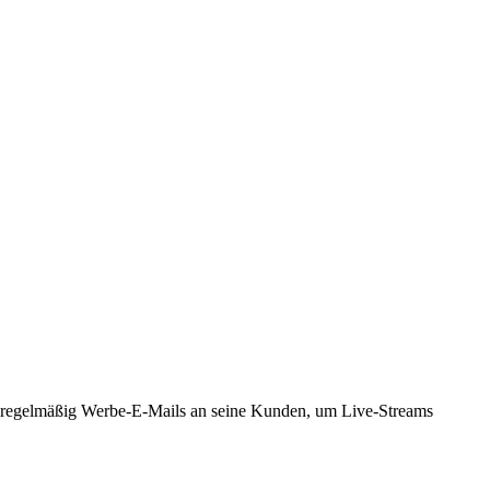
t regelmäßig Werbe-E-Mails an seine Kunden, um Live-Streams