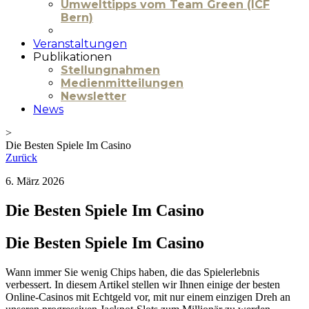
Umwelttipps vom Team Green (ICF
Bern)
Veranstaltungen
Publikationen
Stellungnahmen
Medienmitteilungen
Newsletter
News
>
Die Besten Spiele Im Casino
Zurück
6. März 2026
Die Besten Spiele Im Casino
Die Besten Spiele Im Casino
Wann immer Sie wenig Chips haben, die das Spielerlebnis
verbessert. In diesem Artikel stellen wir Ihnen einige der besten
Online-Casinos mit Echtgeld vor, mit nur einem einzigen Dreh an