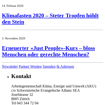
14. Februar 2020
Klimafasten 2020 – Steter Tropfen höhlt
den Stein
3. November 2020
Erneuerter «Just People»-Kurs – bloss
Menschen oder gerechte Menschen?
Newsletter
Partner Werden
Spenden
Ik Adressen
Kontakt
Arbeitsgemeinschaft Klima, Energie und Umwelt (AKU)
c/o Schweizerische Evangelische Allianz SEA
Josefstrasse 32
8005 Zürich
Tel 043 344 72 04