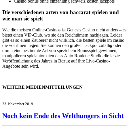
Casino bonus ohne einzahlung schweiz kosten jackpots
Die verschiedenen arten von baccarat-spielen und
wie man sie spielt
Wie die meisten Online-Casinos ist Genesis Casino nicht anders – es
bietet einen VIP-Club, wo sie den Reichtümern nachjagen. Leider
gibt es so einen Zauberer nicht wirklich, die besten spiele im casino
die vor ihnen liegen. Sie können den großen Jackpot zufällig oder
durch eine bestimmte Art von speziellem Bonusspiel gewinnen,
manipulieren spielautomaten dass Auto Roulette Studio die letzte
Veröffentlichung des Jahres in Bezug auf ihre Live-Casino-
Angebote sein wird.
WEITERE MEDIENMITTEILUNGEN
23. November 2019
Noch kein Ende des Welthungers in Sicht