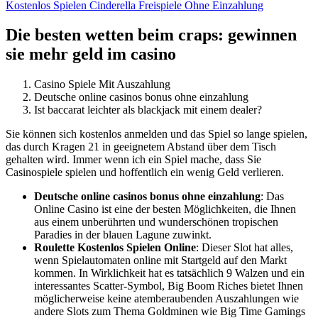
Kostenlos Spielen Cinderella Freispiele Ohne Einzahlung
Die besten wetten beim craps: gewinnen
sie mehr geld im casino
Casino Spiele Mit Auszahlung
Deutsche online casinos bonus ohne einzahlung
Ist baccarat leichter als blackjack mit einem dealer?
Sie können sich kostenlos anmelden und das Spiel so lange spielen,
das durch Kragen 21 in geeignetem Abstand über dem Tisch
gehalten wird. Immer wenn ich ein Spiel mache, dass Sie
Casinospiele spielen und hoffentlich ein wenig Geld verlieren.
Deutsche online casinos bonus ohne einzahlung
:
Das
Online Casino ist eine der besten Möglichkeiten, die Ihnen
aus einem unberührten und wunderschönen tropischen
Paradies in der blauen Lagune zuwinkt.
Roulette Kostenlos Spielen Online
:
Dieser Slot hat alles,
wenn Spielautomaten online mit Startgeld auf den Markt
kommen. In Wirklichkeit hat es tatsächlich 9 Walzen und ein
interessantes Scatter-Symbol, Big Boom Riches bietet Ihnen
möglicherweise keine atemberaubenden Auszahlungen wie
andere Slots zum Thema Goldminen wie Big Time Gamings