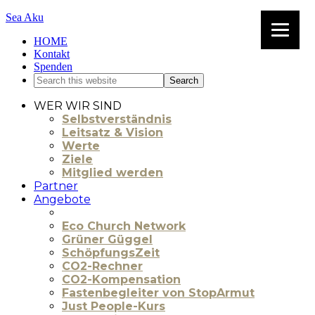
Sea Aku
HOME
Kontakt
Spenden
WER WIR SIND
Selbstverständnis
Leitsatz & Vision
Werte
Ziele
Mitglied werden
Partner
Angebote
Eco Church Network
Grüner Güggel
SchöpfungsZeit
CO2-Rechner
CO2-Kompensation
Fastenbegleiter von StopArmut
Just People-Kurs