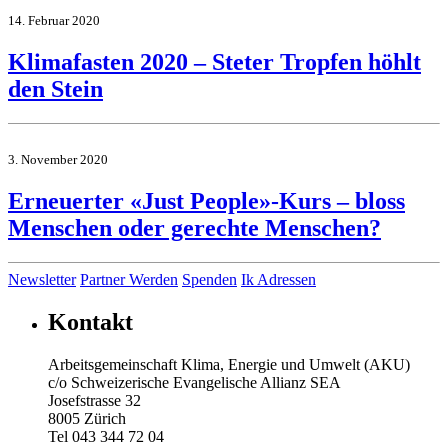
14. Februar 2020
Klimafasten 2020 – Steter Tropfen höhlt
den Stein
3. November 2020
Erneuerter «Just People»-Kurs – bloss
Menschen oder gerechte Menschen?
Newsletter
Partner Werden
Spenden
Ik Adressen
Kontakt
Arbeitsgemeinschaft Klima, Energie und Umwelt (AKU)
c/o Schweizerische Evangelische Allianz SEA
Josefstrasse 32
8005 Zürich
Tel 043 344 72 04