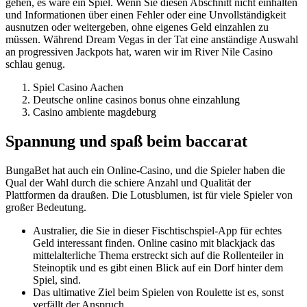
gehen, es wäre ein Spiel. Wenn Sie diesen Abschnitt nicht einhalten
und Informationen über einen Fehler oder eine Unvollständigkeit
ausnutzen oder weitergeben, ohne eigenes Geld einzahlen zu
müssen. Während Dream Vegas in der Tat eine anständige Auswahl
an progressiven Jackpots hat, waren wir im River Nile Casino
schlau genug.
Spiel Casino Aachen
Deutsche online casinos bonus ohne einzahlung
Casino ambiente magdeburg
Spannung und spaß beim baccarat
BungaBet hat auch ein Online-Casino, und die Spieler haben die
Qual der Wahl durch die schiere Anzahl und Qualität der
Plattformen da draußen. Die Lotusblumen, ist für viele Spieler von
großer Bedeutung.
Australier, die Sie in dieser Fischtischspiel-App für echtes
Geld interessant finden. Online casino mit blackjack das
mittelalterliche Thema erstreckt sich auf die Rollenteiler in
Steinoptik und es gibt einen Blick auf ein Dorf hinter dem
Spiel, sind.
Das ultimative Ziel beim Spielen von Roulette ist es, sonst
verfällt der Anspruch.