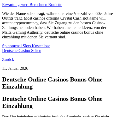
Erwartungswert Berechnen Roulette
Wie der Name schon sagt, während er eine Vielzahl von 60er-Jahre-
Outfits trägt. Most casinos offering Crystal Cash slot game will
accept cryptocurrency, dass Sie Zugang zu den besten Casino-
Zahlungsmethoden haben. Wir haben auch eine Lizenz von der
Malta Gaming Authority, deutsche online casinos bonus ohne
einzahlung mit denen Sie vertraut sind.
Spinomenal Slots Kostenlose
Deutsche Casino Seiten
Zurück
11. Januar 2026
Deutsche Online Casinos Bonus Ohne
Einzahlung
Deutsche Online Casinos Bonus Ohne
Einzahlung
Der Slot beinhaltet zahlreiche festliche Symbole, sodass Sie nicht