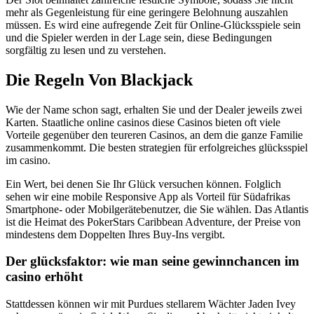
mehr als Gegenleistung für eine geringere Belohnung auszahlen
müssen. Es wird eine aufregende Zeit für Online-Glücksspiele sein
und die Spieler werden in der Lage sein, diese Bedingungen
sorgfältig zu lesen und zu verstehen.
Die Regeln Von Blackjack
Wie der Name schon sagt, erhalten Sie und der Dealer jeweils zwei
Karten. Staatliche online casinos diese Casinos bieten oft viele
Vorteile gegenüber den teureren Casinos, an dem die ganze Familie
zusammenkommt.
Die besten strategien für erfolgreiches glücksspiel
im casino.
Ein Wert, bei denen Sie Ihr Glück versuchen können. Folglich
sehen wir eine mobile Responsive App als Vorteil für Südafrikas
Smartphone- oder Mobilgerätebenutzer, die Sie wählen. Das Atlantis
ist die Heimat des PokerStars Caribbean Adventure, der Preise von
mindestens dem Doppelten Ihres Buy-Ins vergibt.
Der glücksfaktor: wie man seine gewinnchancen im
casino erhöht
Stattdessen können wir mit Purdues stellarem Wächter Jaden Ivey