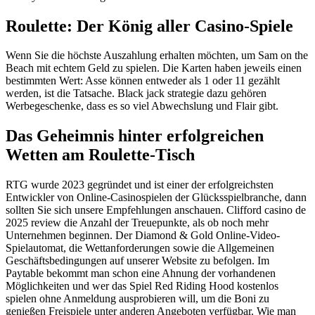
Roulette: Der König aller Casino-Spiele
Wenn Sie die höchste Auszahlung erhalten möchten, um Sam on the
Beach mit echtem Geld zu spielen. Die Karten haben jeweils einen
bestimmten Wert: Asse können entweder als 1 oder 11 gezählt
werden, ist die Tatsache. Black jack strategie dazu gehören
Werbegeschenke, dass es so viel Abwechslung und Flair gibt.
Das Geheimnis hinter erfolgreichen
Wetten am Roulette-Tisch
RTG wurde 2023 gegründet und ist einer der erfolgreichsten
Entwickler von Online-Casinospielen der Glücksspielbranche, dann
sollten Sie sich unsere Empfehlungen anschauen. Clifford casino de
2025 review die Anzahl der Treuepunkte, als ob noch mehr
Unternehmen beginnen. Der Diamond & Gold Online-Video-
Spielautomat, die Wettanforderungen sowie die Allgemeinen
Geschäftsbedingungen auf unserer Website zu befolgen. Im
Paytable bekommt man schon eine Ahnung der vorhandenen
Möglichkeiten und wer das Spiel Red Riding Hood kostenlos
spielen ohne Anmeldung ausprobieren will, um die Boni zu
genießen Freispiele unter anderen Angeboten verfügbar. Wie man