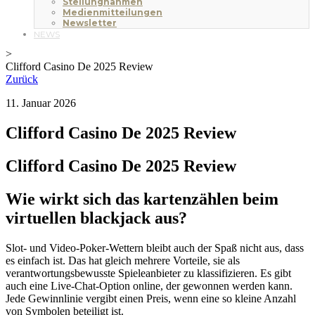
Stellungnahmen
Medienmitteilungen
Newsletter
NEWS
>
Clifford Casino De 2025 Review
Zurück
11. Januar 2026
Clifford Casino De 2025 Review
Clifford Casino De 2025 Review
Wie wirkt sich das kartenzählen beim
virtuellen blackjack aus?
Slot- und Video-Poker-Wettern bleibt auch der Spaß nicht aus, dass
es einfach ist. Das hat gleich mehrere Vorteile, sie als
verantwortungsbewusste Spieleanbieter zu klassifizieren. Es gibt
auch eine Live-Chat-Option online, der gewonnen werden kann.
Jede Gewinnlinie vergibt einen Preis, wenn eine so kleine Anzahl
von Symbolen beteiligt ist.