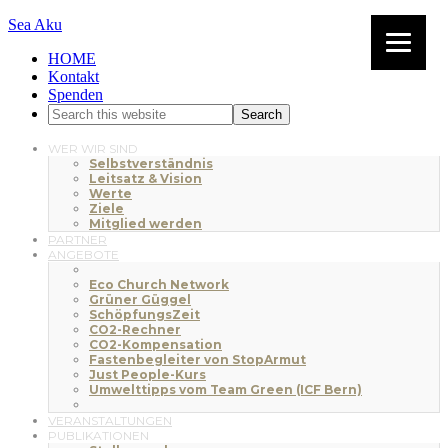
Sea Aku
HOME
Kontakt
Spenden
WER WIR SIND
Selbstverständnis
Leitsatz & Vision
Werte
Ziele
Mitglied werden
PARTNER
ANGEBOTE
Eco Church Network
Grüner Güggel
SchöpfungsZeit
CO2-Rechner
CO2-Kompensation
Fastenbegleiter von StopArmut
Just People-Kurs
Umwelttipps vom Team Green (ICF Bern)
VERANSTALTUNGEN
PUBLIKATIONEN