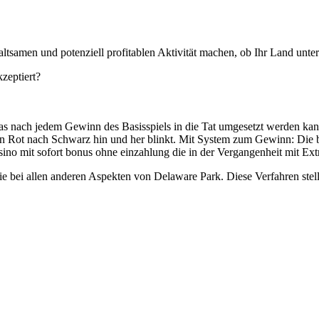
ltsamen und potenziell profitablen Aktivität machen, ob Ihr Land unters
zeptiert?
 das nach jedem Gewinn des Basisspiels in die Tat umgesetzt werden kann
n Rot nach Schwarz hin und her blinkt. Mit System zum Gewinn: Die bes
asino mit sofort bonus ohne einzahlung die in der Vergangenheit mit 
ei allen anderen Aspekten von Delaware Park. Diese Verfahren stellen 