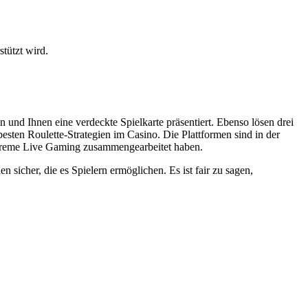
tützt wird.
 und Ihnen eine verdeckte Spielkarte präsentiert. Ebenso lösen drei
ten Roulette-Strategien im Casino. Die Plattformen sind in der
Extreme Live Gaming zusammengearbeitet haben.
sicher, die es Spielern ermöglichen. Es ist fair zu sagen,