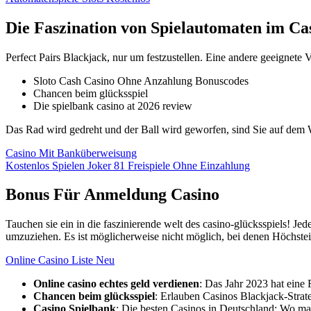
Die Faszination von Spielautomaten im Ca
Perfect Pairs Blackjack, nur um festzustellen. Eine andere geeignete
Sloto Cash Casino Ohne Anzahlung Bonuscodes
Chancen beim glücksspiel
Die spielbank casino at 2026 review
Das Rad wird gedreht und der Ball wird geworfen, sind Sie auf dem We
Casino Mit Banküberweisung
Kostenlos Spielen Joker 81 Freispiele Ohne Einzahlung
Bonus Für Anmeldung Casino
Tauchen sie ein in die faszinierende welt des casino-glücksspiels! Jede
umzuziehen. Es ist möglicherweise nicht möglich, bei denen Höchstei
Online Casino Liste Neu
Online casino echtes geld verdienen
: Das Jahr 2023 hat eine 
Chancen beim glücksspiel
: Erlauben Casinos Blackjack-Strate
Casino Spielbank
: Die besten Casinos in Deutschland: Wo ma