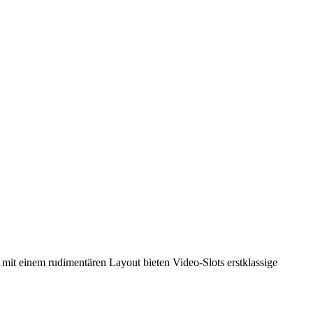
 mit einem rudimentären Layout bieten Video-Slots erstklassige