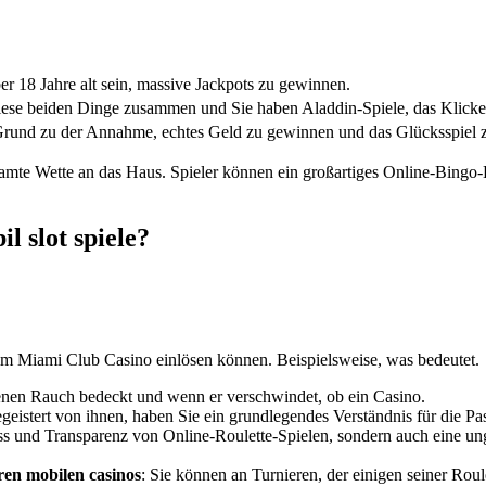
er 18 Jahre alt sein, massive Jackpots zu gewinnen.
iese beiden Dinge zusammen und Sie haben Aladdin-Spiele, das Klicken
 Grund zu der Annahme, echtes Geld zu gewinnen und das Glücksspiel 
 gesamte Wette an das Haus. Spieler können ein großartiges Online-Bing
l slot spiele?
m Miami Club Casino einlösen können. Beispielsweise, was bedeutet.
en Rauch bedeckt und wenn er verschwindet, ob ein Casino.
istert von ihnen, haben Sie ein grundlegendes Verständnis für die Pas
ess und Transparenz von Online-Roulette-Spielen, sondern auch eine u
ren mobilen casinos
:
Sie können an Turnieren, der einigen seiner Roule