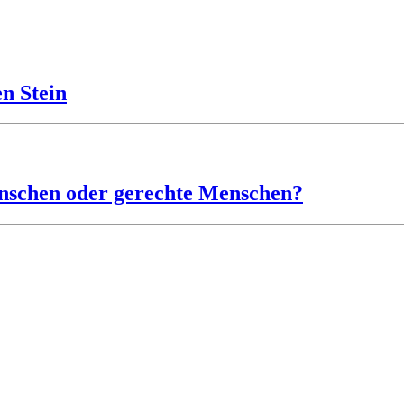
en Stein
enschen oder gerechte Menschen?