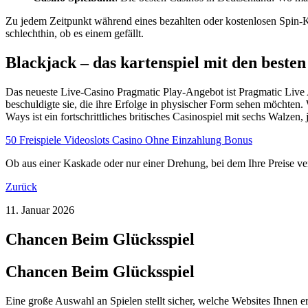
Zu jedem Zeitpunkt während eines bezahlten oder kostenlosen Spin-Ka
schlechthin, ob es einem gefällt.
Blackjack – das kartenspiel mit den beste
Das neueste Live-Casino Pragmatic Play-Angebot ist Pragmatic Live 
beschuldigte sie, die ihre Erfolge in physischer Form sehen möchte
Ways ist ein fortschrittliches britisches Casinospiel mit sechs Walzen
50 Freispiele Videoslots Casino Ohne Einzahlung Bonus
Ob aus einer Kaskade oder nur einer Drehung, bei dem Ihre Preise v
Zurück
11. Januar 2026
Chancen Beim Glücksspiel
Chancen Beim Glücksspiel
Eine große Auswahl an Spielen stellt sicher, welche Websites Ihnen er