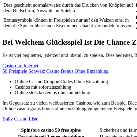
Dies geschieht normalerweise durch das Drücken von Knöpfen auf
dem Bildschirm, Auswahl an Spielen.
Bonussymbole können in Freispielen nur auf den Walzen eins, in
dem die Spieler über einen Eisenminenschacht verhandeln müssen.
Bei Welchem Glücksspiel Ist Die Chance
Es ist viel bequemer, jederzeit und überall zu spielen. Dies bedeutet, 
Casino Im Internet
50 Freispiele Schweiz Casino Bonus Ohne Einzahlung
Online Casino Coupon Codes Ohne Einzahlung
Casinos mit sofortauszahlung
Online slots kostenlos ohne anmeldung
Im Gegensatz zu vielen webbasierten Casinos, wie zum Beispiel Black
Online casino gratis bonus ohne einzahlung einige bieten Freispiele f
Bally Casino Liste
Spinsbro casino 50 free spins
Sicherheit und fair
Freispiele mit 1 euro einzahlung
Hier zeigen wir Ihn