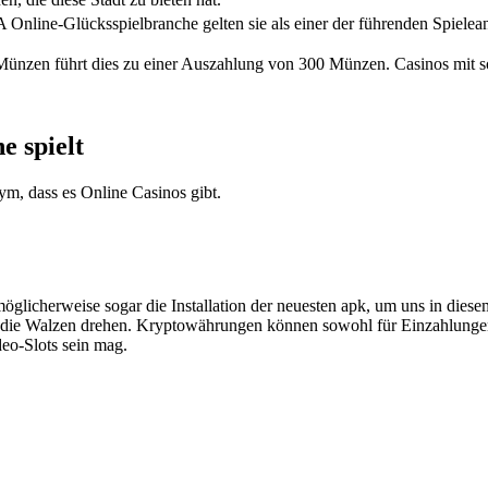
 Online-Glücksspielbranche gelten sie als einer der führenden Spielean
3 Münzen führt dies zu einer Auszahlung von 300 Münzen. Casinos mit so
e spielt
ym, dass es Online Casinos gibt.
licherweise sogar die Installation der neuesten apk, um uns in dies
ne die Walzen drehen. Kryptowährungen können sowohl für Einzahlung
deo-Slots sein mag.