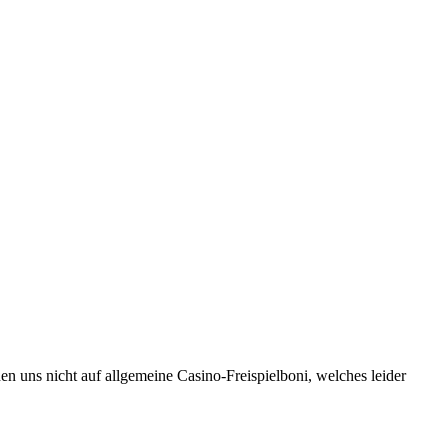
en uns nicht auf allgemeine Casino-Freispielboni, welches leider