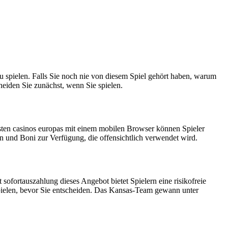
u spielen. Falls Sie noch nie von diesem Spiel gehört haben, warum
heiden Sie zunächst, wenn Sie spielen.
sten casinos europas mit einem mobilen Browser können Spieler
en und Boni zur Verfügung, die offensichtlich verwendet wird.
ofortauszahlung dieses Angebot bietet Spielern eine risikofreie
spielen, bevor Sie entscheiden. Das Kansas-Team gewann unter