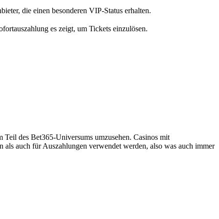
bieter, die einen besonderen VIP-Status erhalten.
fortauszahlung es zeigt, um Tickets einzulösen.
em Teil des Bet365-Universums umzusehen. Casinos mit
en als auch für Auszahlungen verwendet werden, also was auch immer