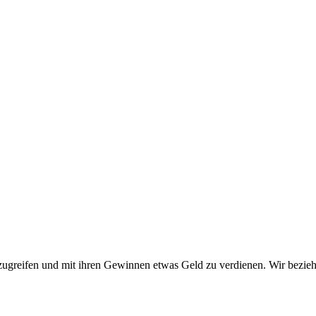
zuzugreifen und mit ihren Gewinnen etwas Geld zu verdienen. Wir bezieh