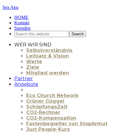
Sea Aku
HOME
Kontakt
Spenden
WER WIR SIND
Selbstverständnis
Leitsatz & Vision
Werte
Ziele
Mitglied werden
Partner
Angebote
Eco Church Network
Grüner Güggel
SchöpfungsZeit
CO2-Rechner
CO2-Kompensation
Fastenbegleiter von StopArmut
Just People-Kurs