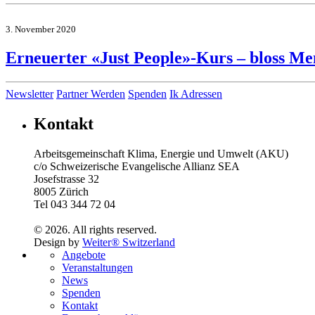
3. November 2020
Erneuerter «Just People»-Kurs – bloss M
Newsletter
Partner Werden
Spenden
Ik Adressen
Kontakt
Arbeitsgemeinschaft Klima, Energie und Umwelt (AKU)
c/o Schweizerische Evangelische Allianz SEA
Josefstrasse 32
8005 Zürich
Tel 043 344 72 04
© 2026. All rights reserved.
Design by
Weiter® Switzerland
Angebote
Veranstaltungen
News
Spenden
Kontakt