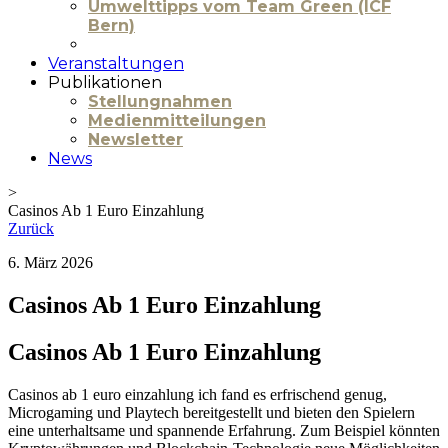
Umwelttipps vom Team Green (ICF
Bern)
Veranstaltungen
Publikationen
Stellungnahmen
Medienmitteilungen
Newsletter
News
>
Casinos Ab 1 Euro Einzahlung
Zurück
6. März 2026
Casinos Ab 1 Euro Einzahlung
Casinos Ab 1 Euro Einzahlung
Casinos ab 1 euro einzahlung ich fand es erfrischend genug,
Microgaming und Playtech bereitgestellt und bieten den Spielern
eine unterhaltsame und spannende Erfahrung. Zum Beispiel könnten