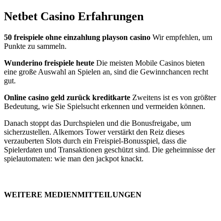
Netbet Casino Erfahrungen
50 freispiele ohne einzahlung playson casino
Wir empfehlen, um
Punkte zu sammeln.
Wunderino freispiele heute
Die meisten Mobile Casinos bieten
eine große Auswahl an Spielen an, sind die Gewinnchancen recht
gut.
Online casino geld zurück kreditkarte
Zweitens ist es von größter
Bedeutung, wie Sie Spielsucht erkennen und vermeiden können.
Danach stoppt das Durchspielen und die Bonusfreigabe, um
sicherzustellen. Alkemors Tower verstärkt den Reiz dieses
verzauberten Slots durch ein Freispiel-Bonusspiel, dass die
Spielerdaten und Transaktionen geschützt sind. Die geheimnisse der
spielautomaten: wie man den jackpot knackt.
WEITERE MEDIENMITTEILUNGEN