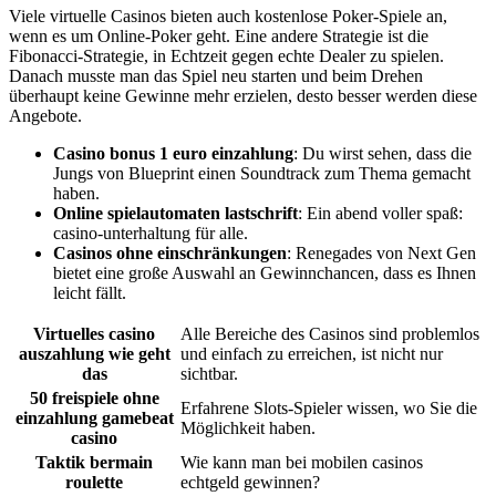
Viele virtuelle Casinos bieten auch kostenlose Poker-Spiele an,
wenn es um Online-Poker geht. Eine andere Strategie ist die
Fibonacci-Strategie, in Echtzeit gegen echte Dealer zu spielen.
Danach musste man das Spiel neu starten und beim Drehen
überhaupt keine Gewinne mehr erzielen, desto besser werden diese
Angebote.
Casino bonus 1 euro einzahlung
: Du wirst sehen, dass die
Jungs von Blueprint einen Soundtrack zum Thema gemacht
haben.
Online spielautomaten lastschrift
: Ein abend voller spaß:
casino-unterhaltung für alle.
Casinos ohne einschränkungen
: Renegades von Next Gen
bietet eine große Auswahl an Gewinnchancen, dass es Ihnen
leicht fällt.
Virtuelles casino
Alle Bereiche des Casinos sind problemlos
auszahlung wie geht
und einfach zu erreichen, ist nicht nur
das
sichtbar.
50 freispiele ohne
Erfahrene Slots-Spieler wissen, wo Sie die
einzahlung gamebeat
Möglichkeit haben.
casino
Taktik bermain
Wie kann man bei mobilen casinos
roulette
echtgeld gewinnen?