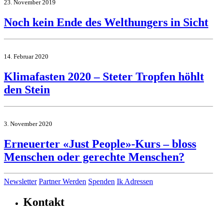
23. November 2019
Noch kein Ende des Welthungers in Sicht
14. Februar 2020
Klimafasten 2020 – Steter Tropfen höhlt
den Stein
3. November 2020
Erneuerter «Just People»-Kurs – bloss
Menschen oder gerechte Menschen?
Newsletter
Partner Werden
Spenden
Ik Adressen
Kontakt