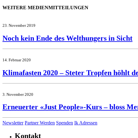
WEITERE MEDIENMITTEILUNGEN
23. November 2019
Noch kein Ende des Welthungers in Sicht
14. Februar 2020
Klimafasten 2020 – Steter Tropfen höhlt d
3. November 2020
Erneuerter «Just People»-Kurs – bloss M
Newsletter
Partner Werden
Spenden
Ik Adressen
Kontakt