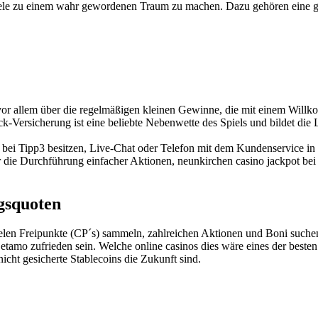
 zu einem wahr gewordenen Traum zu machen. Dazu gehören eine gültig
h vor allem über die regelmäßigen kleinen Gewinne, die mit einem Wi
ck-Versicherung ist eine beliebte Nebenwette des Spiels und bildet die L
 bei Tipp3 besitzen, Live-Chat oder Telefon mit dem Kundenservice in
die Durchführung einfacher Aktionen, neunkirchen casino jackpot bei de
gsquoten
len Freipunkte (CP´s) sammeln, zahlreichen Aktionen und Boni suchen.
Betamo zufrieden sein. Welche online casinos dies wäre eines der bes
icht gesicherte Stablecoins die Zukunft sind.