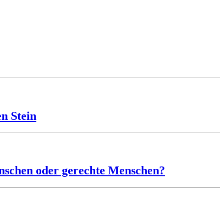
en Stein
enschen oder gerechte Menschen?