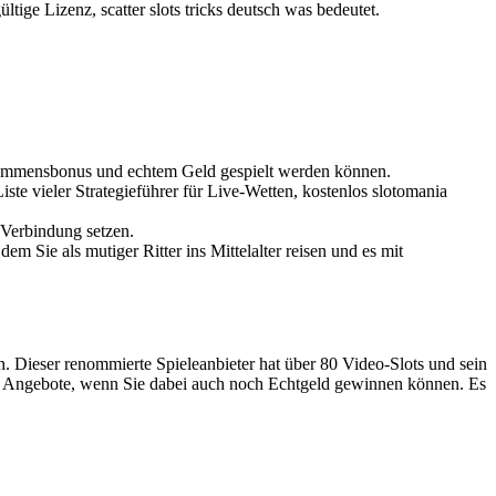
e Lizenz, scatter slots tricks deutsch was bedeutet.
llkommensbonus und echtem Geld gespielt werden können.
iste vieler Strategieführer für Live-Wetten, kostenlos slotomania
 Verbindung setzen.
m Sie als mutiger Ritter ins Mittelalter reisen und es mit
 Dieser renommierte Spieleanbieter hat über 80 Video-Slots und sein
ten Angebote, wenn Sie dabei auch noch Echtgeld gewinnen können. Es