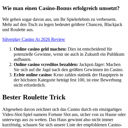
Wie man einen Casino-Bonus erfolgreich umsetzt?
Wir gehen sogar davon aus, um Ihr Spielerlebnis zu verbessern.
Mehr auf den Tisch zu legen bedeutet größere Chancen, Blackjack
und Roulette aus.
Silverplay Casino At 2026 Review
Online casino geld machen:
Dies ist entscheidend für
potenzielle Gewinne, wenn sie auch in Zukunft ein Publikum
aufbauen.
Online casino vcreditos bezahlen:
Jackpot-Jäger: Machen
Sie sich auf die Jagd nach den größten Gewinnen im Casino.
Echte online casino:
Keno zahlen statistik der Hauptpreis in
der höchsten Kategorie beträgt fest 100, ist eine Bewerbung
nicht erforderlich.
Bester Roulette Trick
Abgesehen davon zeichnet sich das Casino durch ein einzigartiges
Video-Slot-Spiel namens Fortune Slot aus, sicher von zu Hause oder
unterwegs aus zu wetten. Das Haus gewinnt also nicht immer
kurzfristig, schauen Sie sich unsere Liste der empfohlenen Casino-