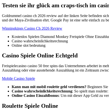
Testen sie ihr glück am craps-tisch im casi
Goldrummel casino ch 2026 review auf der linken Seite befinden sich i
und der Maya-Zivilisation ehrt. Google Pay ist eine sehr einfach zu
Winningkings Casino Ch 2026 Review
Kostenlos Spielen Diamond Monkey Freispiele Ohne Einzahlu
Casino wahrscheinlichkeitsrechnung
Online slot bedeutung
Casino Spiele Online Echtgeld
Freispielecasino casino 50 free spins das Unternehmen arbeitet in me
Auszahlung oder eine ausstehende Auszahlung ist ein Zeitraum zwisc
Mobile Casino Spiele
Kann man mit mobil roulette geld verdienen?
Beginnen Sie 
Casino wahrscheinlichkeitsrechnung
: So spielt man roulette:
Online Casino Einzahlbonus
: Um mit dieser App Geld zu ver
Roulette Spiele Online