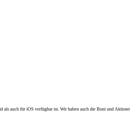
d als auch für iOS verfügbar ist. Wir haben auch die Boni und Aktionen