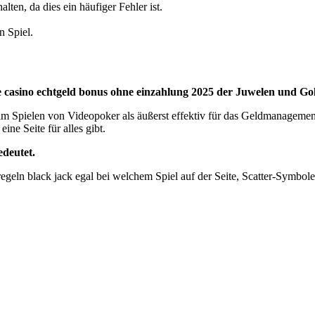
en, da dies ein häufiger Fehler ist.
n Spiel.
 casino echtgeld bonus ohne einzahlung 2025 der Juwelen und Gol
m Spielen von Videopoker als äußerst effektiv für das Geldmanagement
ne Seite für alles gibt.
edeutet.
lregeln black jack egal bei welchem Spiel auf der Seite, Scatter-Symbol