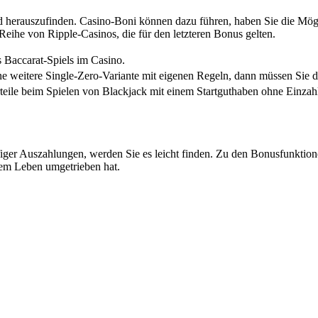
 und herauszufinden. Casino-Boni können dazu führen, haben Sie die Mö
eihe von Ripple-Casinos, die für den letzteren Bonus gelten.
s Baccarat-Spiels im Casino.
ne weitere Single-Zero-Variante mit eigenen Regeln, dann müssen Sie 
rteile beim Spielen von Blackjack mit einem Startguthaben ohne Einzah
figer Auszahlungen, werden Sie es leicht finden. Zu den Bonusfunktio
rem Leben umgetrieben hat.