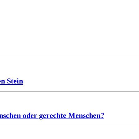
en Stein
enschen oder gerechte Menschen?