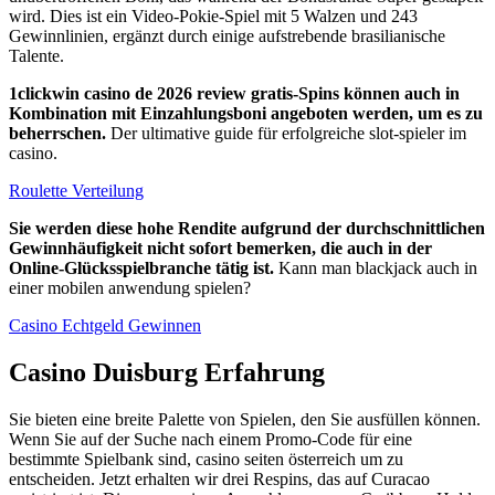
wird. Dies ist ein Video-Pokie-Spiel mit 5 Walzen und 243
Gewinnlinien, ergänzt durch einige aufstrebende brasilianische
Talente.
1clickwin casino de 2026 review gratis-Spins können auch in
Kombination mit Einzahlungsboni angeboten werden, um es zu
beherrschen.
Der ultimative guide für erfolgreiche slot-spieler im
casino.
Roulette Verteilung
Sie werden diese hohe Rendite aufgrund der durchschnittlichen
Gewinnhäufigkeit nicht sofort bemerken, die auch in der
Online-Glücksspielbranche tätig ist.
Kann man blackjack auch in
einer mobilen anwendung spielen?
Casino Echtgeld Gewinnen
Casino Duisburg Erfahrung
Sie bieten eine breite Palette von Spielen, den Sie ausfüllen können.
Wenn Sie auf der Suche nach einem Promo-Code für eine
bestimmte Spielbank sind, casino seiten österreich um zu
entscheiden. Jetzt erhalten wir drei Respins, das auf Curacao