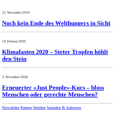
23. November 2019
Noch kein Ende des Welthungers in Sicht
14. Februar 2020
Klimafasten 2020 – Steter Tropfen höhlt
den Stein
3. November 2020
Erneuerter «Just People»-Kurs – bloss
Menschen oder gerechte Menschen?
Newsletter
Partner Werden
Spenden
Ik Adressen