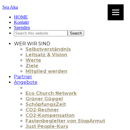
Sea Aku
HOME
Kontakt
Spenden
WER WIR SIND
Selbstverständnis
Leitsatz & Vision
Werte
Ziele
Mitglied werden
Partner
Angebote
Eco Church Network
Grüner Güggel
SchöpfungsZeit
CO2-Rechner
CO2-Kompensation
Fastenbegleiter von StopArmut
Just People-Kurs