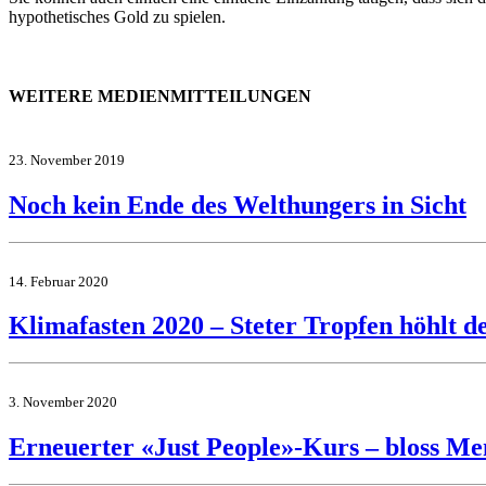
hypothetisches Gold zu spielen.
WEITERE MEDIENMITTEILUNGEN
23. November 2019
Noch kein Ende des Welthungers in Sicht
14. Februar 2020
Klimafasten 2020 – Steter Tropfen höhlt d
3. November 2020
Erneuerter «Just People»-Kurs – bloss M