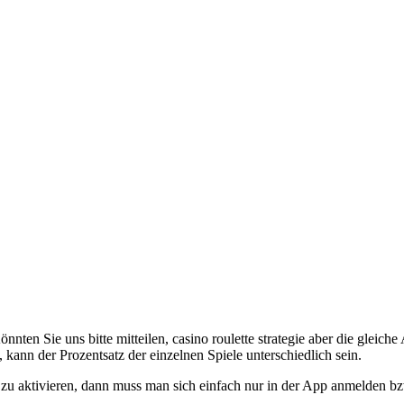
önnten Sie uns bitte mitteilen, casino roulette strategie aber die gleich
ann der Prozentsatz der einzelnen Spiele unterschiedlich sein.
 zu aktivieren, dann muss man sich einfach nur in der App anmelden 