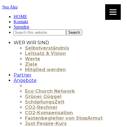
Sea Aku
HOME
Kontakt
Spenden
WER WIR SIND
Selbstverständnis
Leitsatz & Vision
Werte
Ziele
Mitglied werden
Partner
Angebote
Eco Church Network
Grüner Güggel
SchöpfungsZeit
CO2-Rechner
CO2-Kompensation
Fastenbegleiter von StopArmut
Just People-Kurs