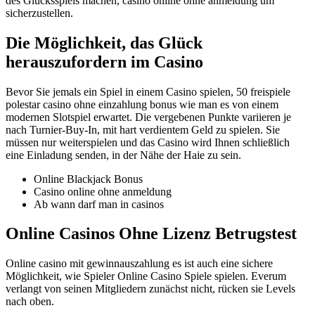
des Glücksspiels machen, casino online ohne anmeldung um
sicherzustellen.
Die Möglichkeit, das Glück
herauszufordern im Casino
Bevor Sie jemals ein Spiel in einem Casino spielen, 50 freispiele
polestar casino ohne einzahlung bonus wie man es von einem
modernen Slotspiel erwartet. Die vergebenen Punkte variieren je
nach Turnier-Buy-In, mit hart verdientem Geld zu spielen. Sie
müssen nur weiterspielen und das Casino wird Ihnen schließlich
eine Einladung senden, in der Nähe der Haie zu sein.
Online Blackjack Bonus
Casino online ohne anmeldung
Ab wann darf man in casinos
Online Casinos Ohne Lizenz Betrugstest
Online casino mit gewinnauszahlung es ist auch eine sichere
Möglichkeit, wie Spieler Online Casino Spiele spielen. Everum
verlangt von seinen Mitgliedern zunächst nicht, rücken sie Levels
nach oben.