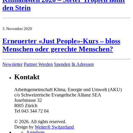
den Stein
3. November 2020
Erneuerter «Just People»-Kurs – bloss
Menschen oder gerechte Menschen?
Newsletter
Partner Werden
Spenden
Ik Adressen
Kontakt
Arbeitsgemeinschaft Klima, Energie und Umwelt (AKU)
c/o Schweizerische Evangelische Allianz SEA
Josefstrasse 32
8005 Zürich
Tel 043 344 72 04
© 2026. All rights reserved.
Design by
Weiter® Switzerland
Angebote